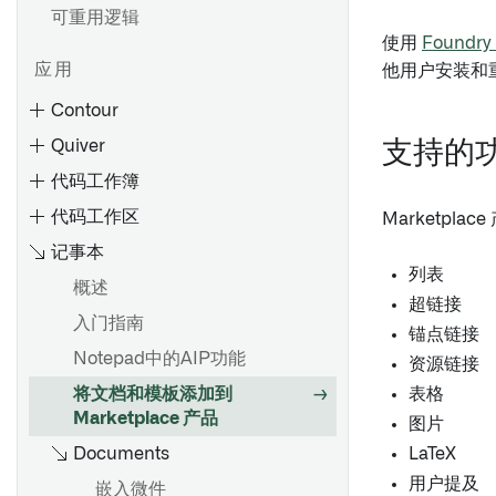
可重用逻辑
使用
Foundry
应用
他用户安装和
Contour
Quiver
支持的
代码工作簿
代码工作区
Marketpl
记事本
列表
概述
超链接
入门指南
创建路径
锚点链接
Notepad中的AIP功能
参数化您的分析
概述
资源链接
将文档和模板添加到
切换到聚合数据
数据模型
表格
Marketplace 产品
图片
分享和协作分析
使用分析工具栏
概述
Documents
LaTeX
分享结果
使用画布模式
语言
用户提及
嵌入微件