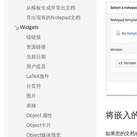
项目引用
概述
起始
从模板生成并导出文档
以Pipeline Builder格式导出
导入或导出对象集
多节点模板
Contour逻辑
导出现有的Notepad文档
筛选对象集
建议模板
Widgets
导入关联对象
概述
锚链接
钻取对象集
概述
使用表达式面板
资源链接
使用图表选择深入分析对象
Code Workbook 配置文件
语法和支持的函数
当前日期
查看已解析的环境
数组函数
用户提及
概述
批量搭建和交互式搭建
派生相对日期
LaTeX微件
从对象集创建时间序列
环境创建概述
窗口函数
分页符
可视化时间序列
会话历史记录和会话固定
图片
变换时间序列
故障排除指南
优化您的分析
表格
时间序列聚合
将嵌入的
Contour中的非确定性
Object 属性
时间和数值范围
概述
Contour中的时区
Object卡片
预测时间序列
入门指南
如果您的文档或模
Object媒体预览