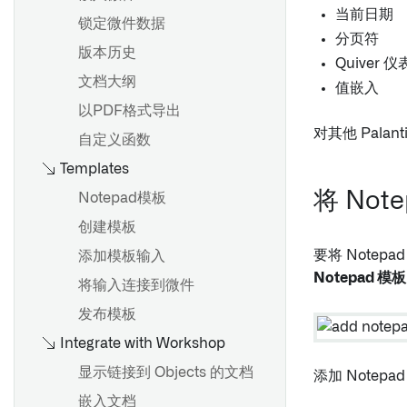
使用图形模式
输入和输出
当前日期
锁定微件数据
概述
配置设置
控制台
分页符
版本历史
添加面板
保存和分享分析
全局代码
Quiver 
文档大纲
值嵌入
筛选数据
复制节点
以PDF格式导出
合并数据集
概述
移动到生产环境
对其他 Pala
自定义函数
验证结果
创建和配置图表
Templates
面板描述
参数化分析
概述
将 No
Notepad模板
地图面板
批量变换数据与变换表
可视化数据
创建模板
使用公式
展示可视化
要将 Notep
添加模板输入
概述
卡片索引
访问非结构化文件
Notepad 模板
将输入连接到微件
起始
变换表变换索引
Spark
发布模板
公式语法
变换常见问题解答
Integrate with Workshop
以数据集保存
Vega 图
显示链接到 Objects 的文档
添加 Note
更改输入数据集版本
概述
嵌入文档