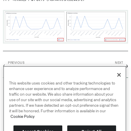
PREVIOUS
NEXT
←
→
嵌入微件
版本历史
This website uses cookies and other tracking technologies to
© 2026 Palantir Technologies Inc. All rights
enhance user experience and to analyze performance and
reserved.
traffic on our website. We also share information about your
use of our site with our social media, advertising and analytics
Cookies Statement ↗
partners. If we have detected an opt-out preference signal then
Privacy Statement ↗
it will be honored. Further information is available in our
Terms of Use ↗
Cookie Policy
Do Not Sell or Share My Personal Information