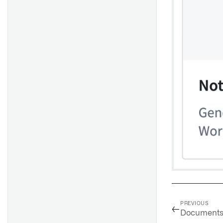
起始
显示建议值
可视化时间序列
Tableau Server 设置
合并多个参数
函数库
编辑列
接收通知
Tableau OAuth 设置
使用参数作为微件标题前缀
分组
将表单分享给其他用户
从Fusion同步数据到数据集
合并
审阅和编辑响应
概述
与他人分享报告
将表重新同步到数据集
筛选
与其他 Foundry 应用集成
设置
在报告中协作
导入XLS文档
空值和出错处理
常见问题解答
入门
以PDF或PowerPoint格式导出
索引数据集
数值运算
将报告文本复制为Markdown
查找数据集
数字比较
格式
项目范围
字符串操作
以CSV格式导出面板数据
概述
字符串比较
服务器设置
时间操作
起始指南
时间比较
布尔运算
PREVIOUS
←
Documents
布尔比较