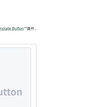
mplate Button
**微件。