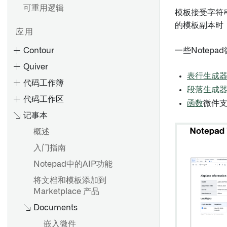
可重用逻辑
模板接受字符
的模板副本时
应用
Contour
一些Notep
Quiver
表行生成
代码工作簿
段落生成
代码工作区
函数
微件
记事本
概述
入门指南
创建路径
Notepad中的AIP功能
参数化您的分析
概述
将文档和模板添加到
切换到聚合数据
数据模型
Marketplace 产品
分享和协作分析
使用分析工具栏
概述
Documents
分享结果
使用画布模式
语言
嵌入微件