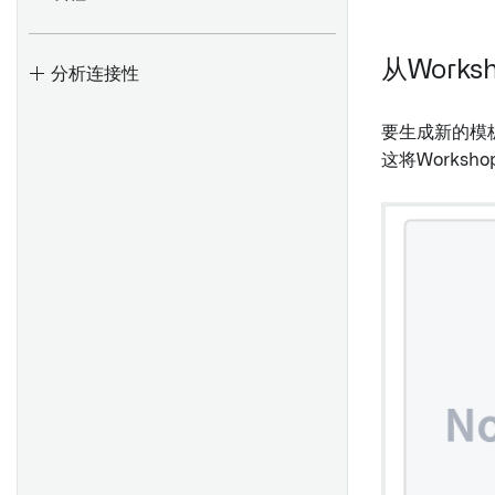
Contour 或 Notepad
概述
添加或更改报告标题
对象卡片
查找和使用数据
验证器
从Works
分析连接性
添加内容
时间序列卡片
创建和使用表格区域
变换
从其他Foundry应用程序添加
要生成新的模
事件集卡片
创建模板
多重性
内容
这将Works
实现卡片
格式化单元格
权限
重新排序微件
图表卡片
下拉菜单、已锁定单元格和链
概述
更改宽度和高度
接
表格卡片
创建表单
设置
显示和隐藏内容
数据更新和编辑历史
数值卡片
表单
REST 连接器设置
自动更新数据
演示视图
字符串卡片
简单字段
起始指南
复制报告
日期/时间卡片
数据支持字段
常见问题
概述
布尔卡片
自动填充字段
概述
验证结果
数组卡片
附件字段
概述
添加参数
布尔逻辑
数据输出卡片
代码编辑器
设置
更改参数
执行操作
显示卡片
生成主键