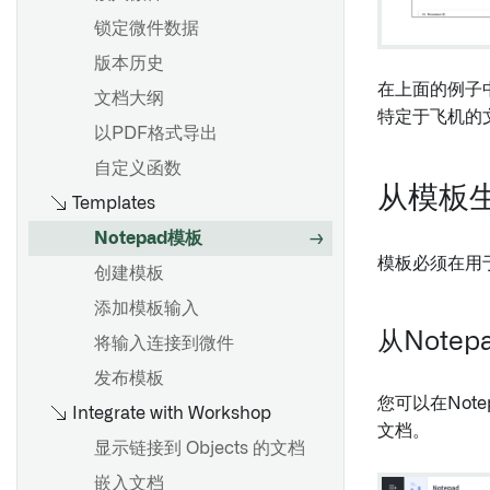
使用图形模式
输入和输出
锁定微件数据
概述
配置设置
控制台
版本历史
添加面板
保存和分享分析
全局代码
在上面的例子
文档大纲
筛选数据
复制节点
特定于飞机的
以PDF格式导出
合并数据集
概述
移动到生产环境
自定义函数
验证结果
创建和配置图表
从模板
Templates
面板描述
参数化分析
概述
Notepad模板
地图面板
批量变换数据与变换表
可视化数据
模板必须在用
创建模板
使用公式
展示可视化
添加模板输入
概述
卡片索引
访问非结构化文件
从Notep
将输入连接到微件
起始
变换表变换索引
Spark
发布模板
公式语法
变换常见问题解答
您可以在Not
Integrate with Workshop
以数据集保存
Vega 图
文档。
显示链接到 Objects 的文档
更改输入数据集版本
概述
嵌入文档