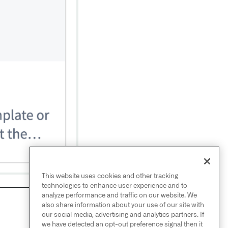
This website uses cookies and other tracking
technologies to enhance user experience and to
analyze performance and traffic on our website. We
also share information about your use of our site with
NEXT
→
our social media, advertising and analytics partners. If
创建模板
we have detected an opt-out preference signal then it