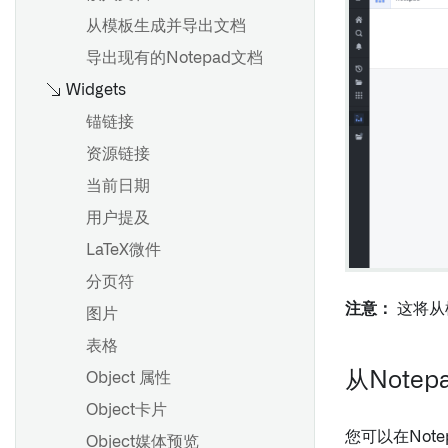
项目引用
概述
起始
从模板生成并导出文档
以Pipeline Builder格式导出
导入或导出对象集
多节点模板
Contour逻辑
导出现有的Notepad文档
筛选对象集
建议模板
Widgets
导入关联对象
概述
锚链接
钻取对象集
概述
使用表达式面板
资源链接
使用图表选择深入分析对象
Code Workbook 配置文件
语法和支持的函数
当前日期
查看已解析的环境
数组函数
用户提及
概述
批量搭建和交互式搭建
派生相对日期
LaTeX微件
从对象集创建时间序列
环境创建概述
窗口函数
分页符
可视化时间序列
会话历史记录和会话固定
注意：
这将从
图片
变换时间序列
故障排除指南
优化您的分析
表格
时间序列聚合
从Note
Contour中的非确定性
Object 属性
时间和数值范围
概述
Contour中的时区
Object卡片
预测时间序列
入门指南
您可以在Not
Object媒体预览