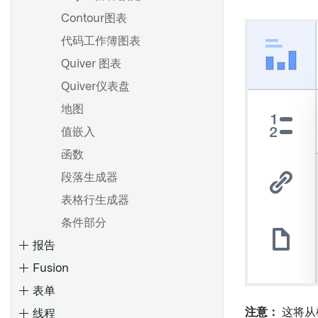
合并分支
使用Contour计算用量
Contour图表
概述
选择导入的数据集分支
代码工作簿图表
创建仪表盘
Quiver 图表
发布和共享仪表盘
非必填数据持久化
Quiver仪表盘
在分析中使用仪表盘
项目引用
地图
在 Workshop 模块中嵌入
值嵌入
添加到记事本文档
比较: 代码存储库 vs. 代码工作
区 vs. 代码工作簿
函数
在对象视图中嵌入
导出到代码仓库
段落生成器
添加到 Carbon 工作区
隐藏代码存储库
表格行生成器
将 Quiver 仪表盘添加到
Marketplace 产品
条件部分
报告
将模板转换为仪表盘
Fusion
表单
概述
注意：
这将从
线程
创建和使用可视化函数
将旧版 Foundry 报告转换为