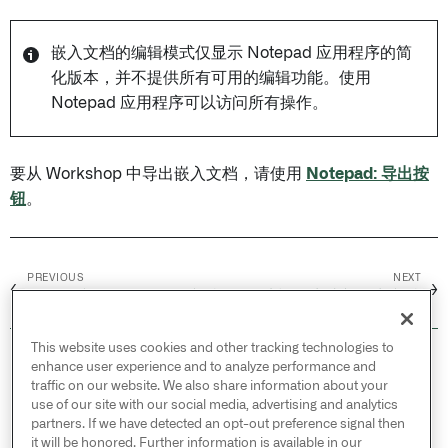
嵌入文档的编辑模式仅显示 Notepad 应用程序的简
化版本，并不提供所有可用的编辑功能。使用
Notepad 应用程序可以访问所有操作。
要从 Workshop 中导出嵌入文档，请使用
Notepad: 导出按
钮
。
PREVIOUS
NEXT
←
→
显示链接到 Objects 的文档
从模板生成并导出文档
This website uses cookies and other tracking technologies to
© 2026 Palantir Technologies Inc. All rights
enhance user experience and to analyze performance and
reserved.
traffic on our website. We also share information about your
use of our site with our social media, advertising and analytics
Cookies Statement ↗
partners. If we have detected an opt-out preference signal then
Privacy Statement ↗
it will be honored. Further information is available in our