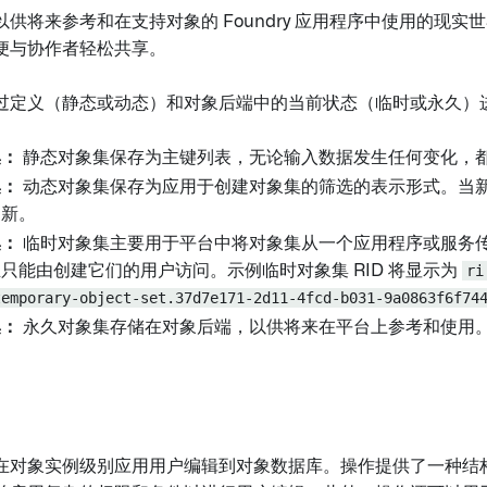
供将来参考和在支持对象的 Foundry 应用程序中使用的现实
便与协作者轻松共享。
过定义（静态或动态）和对象后端中的当前状态（临时或永久）
集：
静态对象集保存为主键列表，无论输入数据发生任何变化，
集：
动态对象集保存为应用于创建对象集的筛选的表示形式。当
更新。
集：
临时对象集主要用于平台中将对象集从一个应用程序或服务
只能由创建它们的用户访问。示例临时对象集 RID 将显示为
ri
temporary-object-set.37d7e171-2d11-4fcd-b031-9a0863f6f74
集：
永久对象集存储在对象后端，以供将来在平台上参考和使用
在对象实例级别应用用户编辑到对象数据库。操作提供了一种结