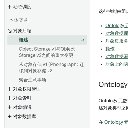
概述
类型参考
动态调度
评估指标仪表盘
使用图表进行探索
评估
配置 Workshop 标签页
探索现有图表
仅编辑属性
入门
对象上的函数
这些功能由组成
查看结果
活动
配置微件（旧版）
保存对Ontology的更改
探索Object关系
概述
必填属性
从Python函数进行API调用
本体架构
通过旋转探索关联对象
通知
配置应用程序侧边栏
审查和恢复更改
Object和边显示选项
Object模型
Ontolog
概述
Ontology 更改
对象后端
对象数据
比较对象集
操作
配置配置文件
保存、共享和协作
Workshop 应用
概述
通知
在Pipeline Builder中使用
概述
对象集服务 
保存探索
管理Object视图版本
创建图模板
规则逻辑
地图界面概述
创建共享属性
Python函数
设置通知
操作
Object Storage v1与Object
保存列表
从其他应用生成图表
Foundry Rules 工作流配置
创建、保存和导出地图
编辑共享属性
在Workshop中使用Python函
Storage v2之间的重大变更
Webhooks
对象数据
数
应用操作
属性和链接
使用函数生成图表
将数据添加到地图
在对象类型上使用共享属性
对象上的
从对象存储 v1 (Phonograph) 迁
设置 Webhook
高级用法
移到对象存储 v2
可视化
使用函数派生属性
部署 Foundry Rules
图层管理
元数据参考
聚合注意事项
筛选
在Workshop模块中嵌入图形
部署工作流
导航
Ontolo
对象权限管理
设计
只读模式
配置工作流
选择
概述
对象索引
应用程序和文件
编写并运行规则
注释
日程安排日历微件
创建链接类型
Ontolog
对象编辑
概述
形状
微件配置
编辑链接类型
述对象类型之
概述
对象数据库
配置事件
定制 Foundry Rules
直方图
元数据参考
在
Ontolog
入门
探索相关事件
启用非必填功能
操作