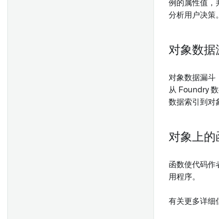
例的属性值，
存根对象搜索和聚合
分析用户决策
模拟日期、时间戳和UUID
模拟用户和组
对象数据
调试
对象数据漏斗（
强制限制
从 Found
数据索引到对
优化性能
对象上的
函数使代码作
用程序。
有关更多详细