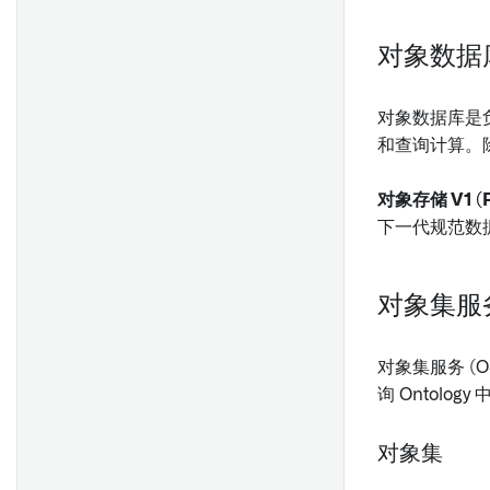
Object标识符
探索相关时间序列
添加自定义属性
创建自定义聚合
对象数据
使用时间选择
编辑规则的权限
地图中的时间和时间数据
概述
导入Object和链接类型
配置阈值
允许和默认输出值
时间选择
创建值类型
对象数据库是负
API: Object和链接
查看和筛选时间轴上的事件
自定义您的 Foundry Rules 流
时间轴
使用值类型
和查询计算。
水线
API：对象集
事件
值类型版本
API: 附件
对象存储 V1 (P
概览
时间序列
值类型权限
时间序列规则
API：媒体
下一代规范数
入门指南
值类型约束
部署时间序列 Foundry 规则
场景选项
概述
概述
对象集服务
配置链式模型
点几何图形
概述
使用Palantir提供的模型创建语
多边形和线几何图形
创建结构属性类型
旧版 Foundry 规则设置
义搜索工作流
对象集服务 (O
在控制面板中配置Vertex设置
轨迹几何
编辑结构属性类型
(Taurus)
使用自定义模型创建语义搜索
询 Ontol
配置链接合并
显示高规模对象数据
自动映射结构属性
迁移到 Foundry Rules
工作流
结构属性和共享属性类型
配置 Workshop 应用程序
分块
对象集
Ontology Object
配置变换管道
PDF处理