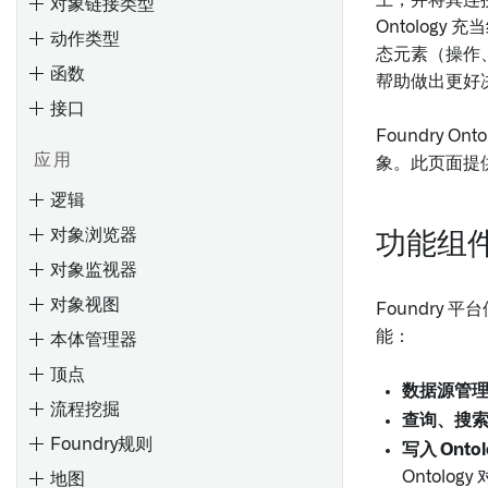
上，并将其连
对象链接类型
Ontolog
动作类型
态元素（操作
函数
帮助做出更好
接口
概览
Foundry 
创建 Object 类型
应用
象。此页面提供
编辑Object类型
逻辑
Ontology 占用量
通过类型映射启用 Gotham 集
对象浏览器
成
功能组
计算使用：Ontology 索引
概述
输入和输出类型
对象监视器
元数据参考
使用Ontology查询计算使用情
设置参数默认值
装饰器
对象视图
况
Foundry 
筛选参数下拉菜单的结果
处理未定义值
能：
本体管理器
概览
对象下拉菜单安全注意事项
调试函数
顶点
搜索Objects
编辑Object类型属性
覆盖
添加 npm 依赖项
数据源管
流程挖掘
评估
搜索语法
监控
支持的值格式化
查询、搜
Foundry规则
入门
输入
概述
添加条件格式化
写入 Onto
起始步骤
Ontolog
地图
创建评估套件
筛选结果
条件
配置标签页
元数据参考