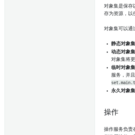
对象集是保存以
地图搜索周围函数
类型类
配置规则操作
存为资源，以
Ontology 操作
渲染提示
配置时间序列
概述
地图图层编辑器
状态
升级以使用规则操作
为新Objects生成唯一ID
对象集可以通
抛出用户界面错误
静态对象
地图模板
API: Ontology编辑
动态对象
在 Workshop 模块中嵌入地图
对象集将
模板
临时对象
查询
服务，并且
设置
set.main.
永久对象
控制面板
创建模型函数
操作
入门指南
创建存根对象
操作服务负责
验证Ontology编辑