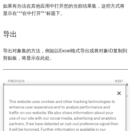
如果有办法在其他应用中打开您的当前结果集，这些方式将
显示在**“在中打开”**标题下。
导出
导出对象集的方法，例如以Excel格式导出或将对象ID复制到
剪贴板，将显示在此处。
PREVIOUS
NEXT
←
→
保存列表
生成 Object Explorer 链接
This website uses cookies and other tracking technologies to
© 2026 Palantir Technologies Inc. All rights
enhance user experience and to analyze performance and
reserved.
traffic on our website. We also share information about your
use of our site with our social media, advertising and analytics
Cookies Statement ↗
partners. If we have detected an opt-out preference signal then
Privacy Statement ↗
it will be honored. Further information is available in our