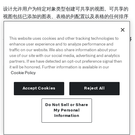
设计允许用户为特定对象类型创建可共享的视图。可共享的
视图包括已添加的图表、表格的列配置以及表格的任何排序
配置。
This website uses cookies and other tracking technologies to
要保存设计，请打开屏幕左上角的设计选择器（
A
）并选择
将
enhance user experience and to analyze performance and
当前视图（例如图表、排序等）保存为新设计
（
B
）。
traffic on our website. We also share information about your
use of our site with our social media, advertising and analytics
partners. If we have detected an opt-out preference signal then
it will be honored. Further information is available in our
Cookie Policy
Accept Cookies
Reject All
Do Not Sell or Share
API 参考 ↗
My Personal
Information
Send feedback