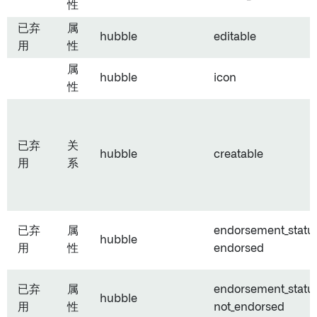
性
已弃
属
hubble
editable
用
性
属
hubble
icon
性
已弃
关
hubble
creatable
用
系
已弃
属
endorsement_status
hubble
用
性
endorsed
已弃
属
endorsement_status
hubble
用
性
not_endorsed