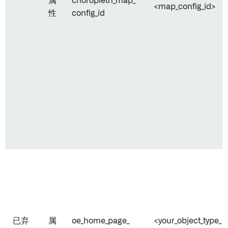
属
choropleth_map_
<map_config_id>
性
config_id
已弃
属
oe_home_page_
<your_object_type_