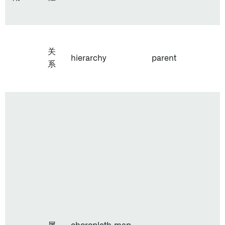
关
hierarchy
parent
系