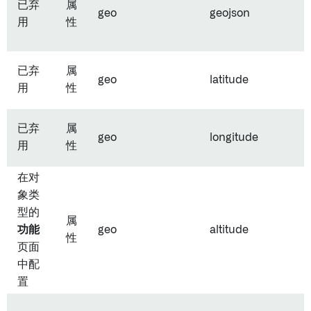
已弃
属
geo
geojson
用
性
已弃
属
geo
latitude
用
性
已弃
属
geo
longitude
用
性
在对
象类
型的
属
功能
geo
altitude
性
页面
中配
置