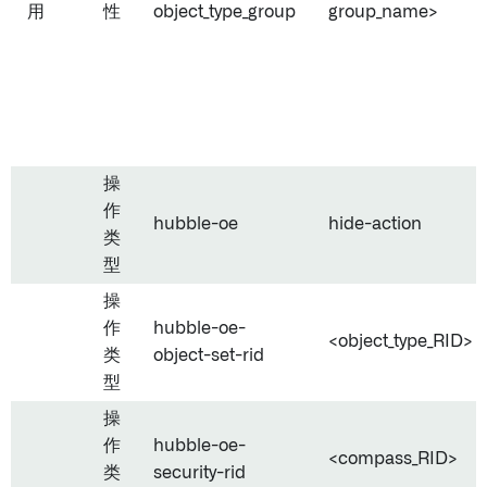
用
性
object_type_group
group_name>
操
作
hubble-oe
hide-action
类
型
操
作
hubble-oe-
<object_type_RID>
类
object-set-rid
型
操
作
hubble-oe-
<compass_RID>
类
security-rid