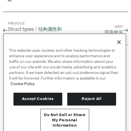
PREVIOUS
NEXT
Struct types /
结构属性和
←
→
渲染提示
共享属性类型
This website uses cookies and other tracking technologies to
© 2026 Palantir Technologies Inc. All rights
enhance user experience and to analyze performance and
reserved.
traffic on our website. We also share information about your
use of our site with our social media, advertising and analytics
Cookies Statement ↗
partners. If we have detected an opt-out preference signal then
Privacy Statement ↗
it will be honored. Further information is available in our
Terms of Use ↗
Cookie Policy
Do Not Sell or Share My Personal Information
Accept Cookies
Reject All
Do Not Sell or Share
API 参考 ↗
My Personal
Information