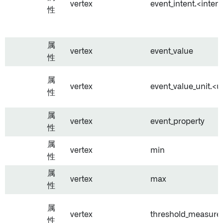
vertex
event_intent.<intent
性
属
vertex
event_value
性
属
vertex
event_value_unit.<u
性
属
vertex
event_property
性
属
vertex
min
性
属
vertex
max
性
属
vertex
threshold_measure
性