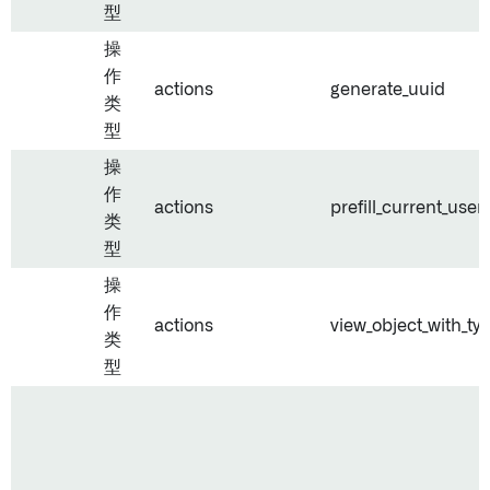
型
操
作
actions
generate_uuid
类
型
操
作
actions
prefill_current_user
类
型
操
作
actions
view_object_with_ty
类
型