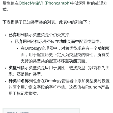
属性值在
Object存储V1 (Phonograph)
中被索引时的处理方
式。
下表提供了已知类型类的列表。此表中的列如下：
已弃用
列指示类型类是否仍受支持。
已弃用
列还指示是否应在
功能
页面中配置类型类。
在Ontology管理器中，对象类型现在有一个
功能
页
面，用于配置历史上定义为类型类的特性。所有受
支持的类型类的配置将移至
功能
页面。
类型
列指示类型类是应用于属性、链接类型（以前称为关
系）还是操作类型。
种类
和
名称
列包含在Ontology管理器中添加类型类时设置
的两个用户定义字段的字符串值。这些值被Foundry产品
用于标记类型类。