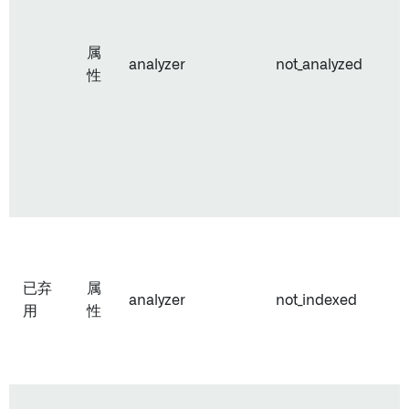
属
analyzer
not_analyzed
性
已弃
属
analyzer
not_indexed
用
性