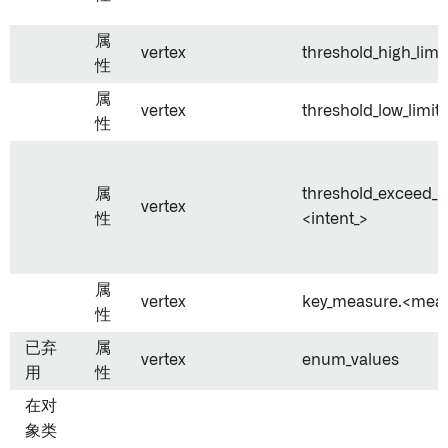
属
vertex
threshold_high_limit
性
属
vertex
threshold_low_limit
性
属
threshold_exceed_in
vertex
性
<intent_>
属
vertex
key_measure.<mea
性
已弃
属
vertex
enum_values
用
性
在对
象类