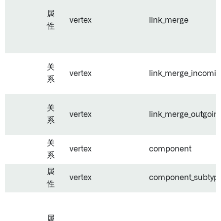
属
vertex
link_merge
性
关
vertex
link_merge_incomi
系
关
vertex
link_merge_outgoin
系
关
vertex
component
系
属
vertex
component_subtyp
性
属