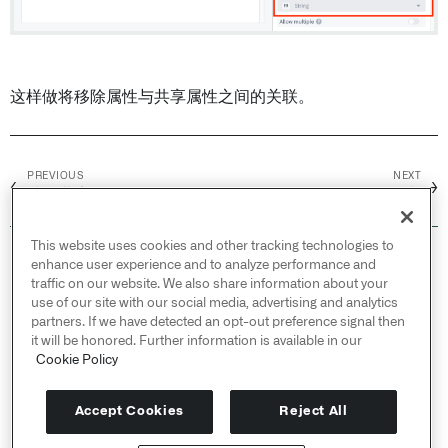
这样做将移除属性与共享属性之间的关联。
PREVIOUS
NEXT
←
→
编辑共享属性
元数据参考
This website uses cookies and other tracking technologies to
© 2026 Palantir Technologies Inc. All rights
enhance user experience and to analyze performance and
reserved.
traffic on our website. We also share information about your
use of our site with our social media, advertising and analytics
Cookies Statement ↗
partners. If we have detected an opt-out preference signal then
Privacy Statement ↗
it will be honored. Further information is available in our
Terms of Use ↗
Cookie Policy
Do Not Sell or Share My Personal Information
Accept Cookies
Reject All