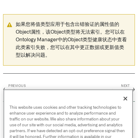
如果您将值类型应用于包含出错验证的属性值的
Object属性，该Object类型将无法索引。您可以在
Ontology Manager中的Object类型健康状态中查看
此类索引失败，您可以在其中更正数据或更新值类
型以解决问题。
PREVIOUS
NEXT
←
→
创建值类型
值类型版本
This website uses cookies and other tracking technologies to
© 2026 Palantir Technologies Inc. All rights
enhance user experience and to analyze performance and
reserved.
traffic on our website. We also share information about your
use of our site with our social media, advertising and analytics
Cookies Statement ↗
partners. If we have detected an opt-out preference signal then
Privacy Statement ↗
it will be honored. Further information is available in our