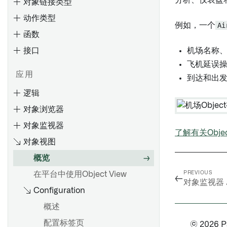
分析、仪表盘
对象链接类型
动作类型
例如，一个
Ai
函数
接口
概览
机场名称
飞机延误
创建 Object 类型
应用
到达和出
编辑Object类型
逻辑
Ontology 占用量
通过类型映射启用 Gotham 集
对象浏览器
成
计算使用：Ontology 索引
概述
输入和输出类型
对象监视器
元数据参考
使用Ontology查询计算使用情
设置参数默认值
装饰器
了解有关Obj
对象视图
况
筛选参数下拉菜单的结果
处理未定义值
概览
概览
对象下拉菜单安全注意事项
调试函数
在平台中使用Object View
搜索Objects
PREVIOUS
编辑Object类型属性
←
覆盖
添加 npm 依赖项
对象监视器 
Configuration
评估
搜索语法
监控
支持的值格式化
入门
输入
概述
添加条件格式化
起始步骤
创建评估套件
筛选结果
条件
配置标签页
元数据参考
© 2026 Pal