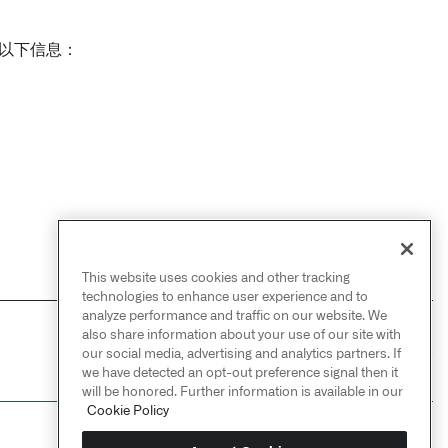
供以下信息：
This website uses cookies and other tracking
technologies to enhance user experience and to
analyze performance and traffic on our website. We
also share information about your use of our site with
NEXT
→
our social media, advertising and analytics partners. If
在平台中使用Object View
we have detected an opt-out preference signal then it
will be honored. Further information is available in our
Cookie Policy