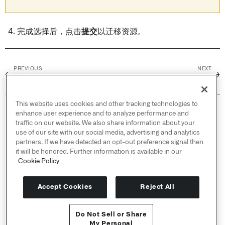
完成选择后，点击
提交
以迁移资源。
PREVIOUS
NEXT
←
→
共享Ontology
Usage /
Ontology 占用量
This website uses cookies and other tracking technologies to
© 2026 Palantir Technologies Inc. All rights
enhance user experience and to analyze performance and
reserved.
traffic on our website. We also share information about your
use of our site with our social media, advertising and analytics
Cookies Statement ↗
partners. If we have detected an opt-out preference signal then
Privacy Statement ↗
it will be honored. Further information is available in our
Terms of Use ↗
Cookie Policy
Do Not Sell or Share My Personal Information
Accept Cookies
Reject All
Do Not Sell or Share
API 参考 ↗
My Personal