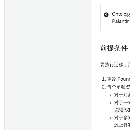
概览
时间序列
类型类
时间序列规则
Ontol
入门指南
渲染提示
概述
Palant
部署时间序列 Foundry 规则
场景选项
概述
状态
为新Objects生成唯一ID
配置链式模型
点几何图形
抛出用户界面错误
多边形和线几何图形
API: Ontology编辑
前提条件
旧版 Foundry 规则设置
在控制面板中配置Vertex设置
轨迹几何
(Taurus)
配置链接合并
显示高规模对象数据
迁移到 Foundry Rules
要执行迁移，
查询
配置 Workshop 应用程序
更改 Found
Ontology Object
配置变换管道
每个单独
创建模型函数
地图搜索周围函数
配置规则操作
对于对
Ontology 操作
配置时间序列
对于一
入门指南
地图图层编辑器
升级以使用规则操作
只读
权
创建存根对象
对于多
源上具
验证Ontology编辑
地图模板