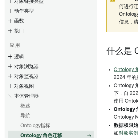
对象链接类型
何进行
动作类型
Ontol
函数
信息，请联
接口
概览
创建 Object 类型
应用
什么是 O
编辑Object类型
逻辑
Ontology 占用量
通过类型映射启用 Gotham 集
对象浏览器
成
Ontology
计算使用：Ontology 索引
概述
输入和输出类型
对象监视器
元数据参考
2024 
使用Ontology查询计算使用情
设置参数默认值
装饰器
Ontolo
对象视图
况
筛选参数下拉菜单的结果
处理未定义值
下，自 20
本体管理器
概览
对象下拉菜单安全注意事项
调试函数
使用 On
概述
搜索Objects
编辑Object类型属性
Ontolo
覆盖
添加 npm 依赖项
导航
评估
搜索语法
监控
支持的值格式化
Ontology
数据权限
Ontology指标
入门
输入
概述
添加条件格式化
起始步骤
如
对象实
Ontology 角色迁移
创建评估套件
筛选结果
条件
配置标签页
元数据参考