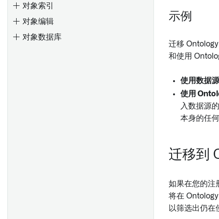
对象索引
Object标识符
从其他应用生成图表
Foundry Rules 工作流配置
创建、保存和导出地图
示例
对象编辑
创建自定义聚合
使用函数生成图表
将数据添加到地图
概述
对象数据库
导入Object和链接类型
使用函数派生属性
部署 Foundry Rules
图层管理
创建值类型
迁移 Ontol
API: Object和链接
和使用 Ont
在Workshop模块中嵌入图形
部署工作流
导航
使用值类型
API：对象集
只读模式
配置工作流
选择
值类型版本
使用数据
API: 附件
编写并运行规则
注释
日程安排日历微件
值类型权限
使用 Ont
API：媒体
概述
形状
微件配置
入数据源的
值类型约束
本身的任
配置事件
定制 Foundry Rules
直方图
概述
探索相关事件
启用非必填功能
操作
概述
使用Palantir提供的模型创建语
迁移到 O
探索相关时间序列
添加自定义属性
创建结构属性类型
义搜索工作流
使用时间选择
编辑规则的权限
地图中的时间和时间数据
编辑结构属性类型
使用自定义模型创建语义搜索
配置阈值
允许和默认输出值
时间选择
如果在您的注册
自动映射结构属性
工作流
将在 Ontol
查看和筛选时间轴上的事件
自定义您的 Foundry Rules 流
时间轴
结构属性和共享属性类型
分块
以筛选出仍在
水线
事件
PDF处理