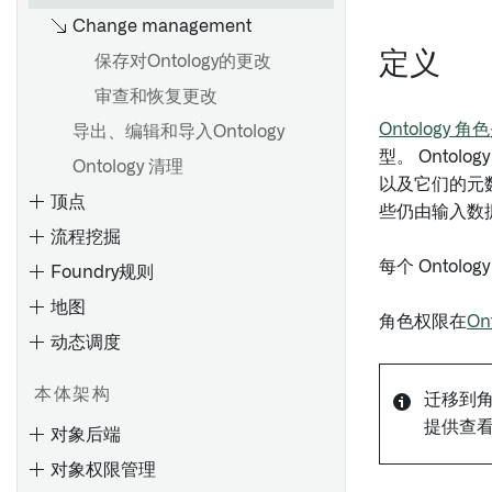
概述
类型参考
Change management
评估指标仪表盘
使用图表进行探索
评估
配置 Workshop 标签页
仅编辑属性
入门
对象上的函数
定义
查看结果
活动
配置微件（旧版）
保存对Ontology的更改
必填属性
从Python函数进行API调用
通过旋转探索关联对象
通知
配置应用程序侧边栏
审查和恢复更改
概述
Ontology 更改
Ontology 角色
导出、编辑和导入Ontology
比较对象集
操作
配置配置文件
概述
通知
在Pipeline Builder中使用
型。 Onto
Ontology 清理
保存探索
管理Object视图版本
创建共享属性
Python函数
设置通知
以及它们的元数
顶点
保存列表
编辑共享属性
在Workshop中使用Python函
些仍由输入数
Webhooks
数
流程挖掘
应用操作
属性和链接
在对象类型上使用共享属性
设置 Webhook
高级用法
每个 Ontol
Foundry规则
可视化
元数据参考
地图
筛选
角色权限在
On
动态调度
设计
探索现有图表
概述
应用程序和文件
探索Object关系
概述
创建链接类型
本体架构
迁移到角
Object和边显示选项
Object模型
编辑链接类型
提供查看
对象后端
概述
保存、共享和协作
Workshop 应用
元数据参考
对象权限管理
入门
创建图模板
规则逻辑
地图界面概述