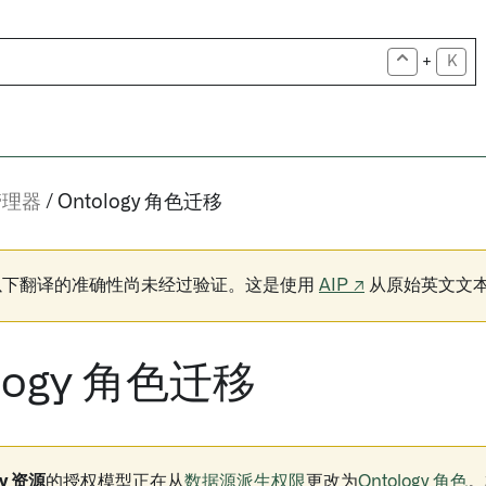
+
K
管理器
Ontology 角色迁移
以下翻译的准确性尚未经过验证。这是使用
AIP ↗
从原始英文文
ology 角色迁移
gy 资源
的授权模型正在从
数据源派生权限
更改为
Ontology 角色
。