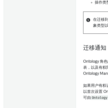
操作类
存根对象搜索和聚合
在 Workshop 模块中嵌入地图
模板
模拟日期、时间戳和UUID
在迁移到 
模拟用户和组
象类型
设置
调试
控制面板
强制限制
迁移通知
优化性能
Ontology 
表，以及有权
Ontology 
如果用户有权设置
以首次设置 Ont
可由
Ontolog