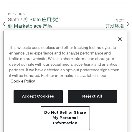
PREVIOUS
Slate /
将 Slate 应用添加
NEXT
←
→
到 Marketplace 产品
开发环境
[Beta]
This website uses cookies and other tracking technologies to
© 2026 Palantir Technologies Inc. All rights
enhance user experience and to analyze performance and
reserved.
traffic on our website. We also share information about your
use of our site with our social media, advertising and analytics
Cookies Statement ↗
partners. If we have detected an opt-out preference signal then
Privacy Statement ↗
it will be honored. Further information is available in our
Terms of Use ↗
Cookie Policy
Do Not Sell or Share My Personal Information
Accept Cookies
Reject All
Do Not Sell or Share
API 参考 ↗
My Personal
Information
Send feedback