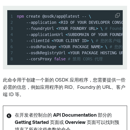
1
npm
 create @osdk/app@latest -- 
\
2
    --application 
<
RID OF YOUR DEVELOPER CONSOLE
3
    --foundryUrl 
<
YOUR FOUNDRY URL
>
\
# Foundry 
4
    --applicationUrl 
<
SUBDOMAIN OF YOUR FOUNDRY 
5
    --clientId 
<
YOUR CLIENT ID
>
\
# 您的客户端 ID
6
    --osdkPackage 
<
YOUR PACKAGE NAME
>
\
# 您的包
7
    --osdkRegistryUrl 
<
YOUR PACKAGE HOSTING URL
>
8
    --corsProxy 
false
# 禁用 CORS 代理
此命令用于创建一个新的 OSDK 应用程序，您需要提供一些
必需的信息，例如应用程序的 RID、Foundry 的 URL、客户
端 ID 等。
在开发者控制台的
API Documentation
部分的
Getting Started
页面或
Overview
页面可以找到预
填充了所有这些参数的命令。