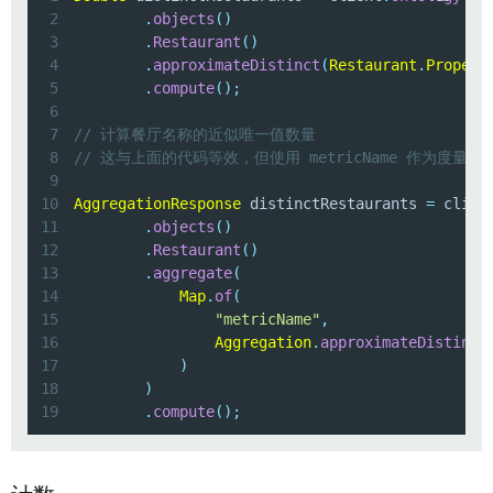
2
.
objects
(
)
3
.
Restaurant
(
)
4
.
approximateDistinct
(
Restaurant
.
Propert
5
.
compute
(
)
;
6
7
// 计算餐厅名称的近似唯一值数量
8
// 这与上面的代码等效，但使用 metricName 作为度量名称，
9
10
AggregationResponse
 distinctRestaurants 
=
 clien
11
.
objects
(
)
12
.
Restaurant
(
)
13
.
aggregate
(
14
Map
.
of
(
15
"metricName"
,
16
Aggregation
.
approximateDistinct
17
)
18
)
19
.
compute
(
)
;