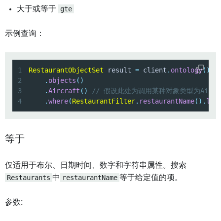
大于或等于
gte
示例查询：
1
RestaurantObjectSet
 result 
=
 client
.
ontology
(
)
2
.
objects
(
)
3
.
Aircraft
(
)
// 假设此处为调用某种对象类型为Aircr
4
.
where
(
RestaurantFilter
.
restaurantName
(
)
.
lt
(
等于
仅适用于布尔、日期时间、数字和字符串属性。搜索
Restaurants
中
restaurantName
等于给定值的项。
参数: