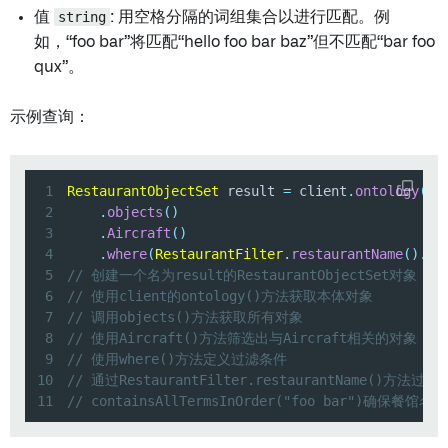
值
string
: 用空格分隔的词组集合以进行匹配。例
如，“foo bar”将匹配“hello foo bar baz”但不匹配“bar foo
qux”。
示例查询：
1
RestaurantObjectSet
 result 
=
 client
.
ontology
(
)
2
.
objects
(
)
3
.
Aircraft
(
)
4
.
where
(
RestaurantFilter
.
restaurantName
(
)
.
co
5
// 创建一个名为result的RestaurantObjectSet对象
6
// 使用client的ontology()方法获取本体对象
7
// 调用objects()方法获取所有对象
8
// 使用Aircraft()方法筛选出与Aircraft相关的对象
9
// 使用where()方法定义过滤条件
10
// 通过RestaurantFilter.restaurantName()方法
11
// containsAllTermsInOrder("foo bar")确保餐