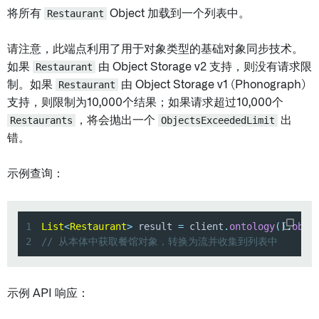
将所有
Restaurant
Object 加载到一个列表中。
请注意，此端点利用了用于对象类型的基础对象同步技术。
如果
Restaurant
由 Object Storage v2 支持，则没有请求限
制。如果
Restaurant
由 Object Storage v1 (Phonograph)
支持，则限制为10,000个结果；如果请求超过10,000个
Restaurants
，将会抛出一个
ObjectsExceededLimit
出
错。
示例查询：
1
List
<
Restaurant
>
 result 
=
 client
.
ontology
(
)
.
obje
2
// 从本体中获取餐馆对象，转换为流并收集到列表中
示例 API 响应：