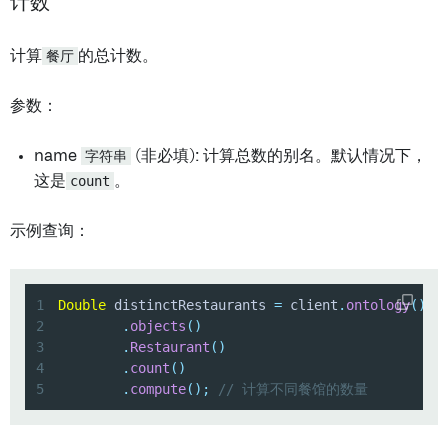
计数
计算
餐厅
的总计数。
参数：
name
字符串
(非必填): 计算总数的别名。默认情况下，
这是
count
。
示例查询：
1
Double
 distinctRestaurants 
=
 client
.
ontology
(
)
2
.
objects
(
)
3
.
Restaurant
(
)
4
.
count
(
)
5
.
compute
(
)
;
// 计算不同餐馆的数量