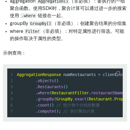
aggregation
Aggregation[]
（非必填）：要执行的一组
聚合函数。使用SDK时，聚合计算可以通过进一步的搜索
使用
.where
链接在一起。
groupBy
GroupBy[]
（非必填）：创建聚合结果的分组集
where
Filter
（非必填）：对特定属性进行筛选。可能
的操作取决于属性的类型。
示例查询：
1
AggregationResponse
 numRestaurants 
=
 client
.
onto
2
.
objects
(
)
3
.
Restaurants
(
)
4
.
where
(
RestaurantFilter
.
restaurantName
(
)
5
.
groupBy
(
GroupBy
.
exact
(
Restaurant
.
Proper
6
.
count
(
)
// 统计每个分组的数量
7
.
compute
(
)
;
// 执行聚合计算