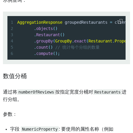
示例查询：
1
AggregationResponse
 groupedRestaurants 
=
 client
.
2
.
objects
(
)
3
.
Restaurant
(
)
4
.
groupBy
(
GroupBy
.
exact
(
Restaurant
.
Propert
5
.
count
(
)
// 统计每个分组的数量
6
.
compute
(
)
;
数值分桶
通过将
numberOfReviews
按指定宽度分桶对
Restaurants
进
行分组。
参数：
字段
NumericProperty
: 要使用的属性名称（例如