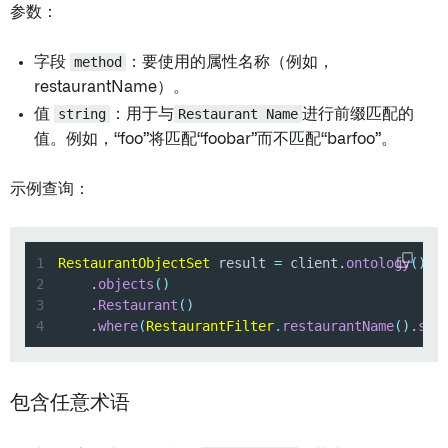
参数：
字段
method
：要使用的属性名称（例如，
restaurantName）。
值
string
：用于与
Restaurant Name
进行前缀匹配的
值。例如，“foo”将匹配“foobar”而不匹配“barfoo”。
示例查询：
1
RestaurantObjectSet
 result 
=
 client
.
ontology
(
)
2
.
objects
(
)
3
.
Restaurant
(
)
4
.
where
(
RestaurantFilter
.
restaurantName
(
)
.
sta
包含任意术语