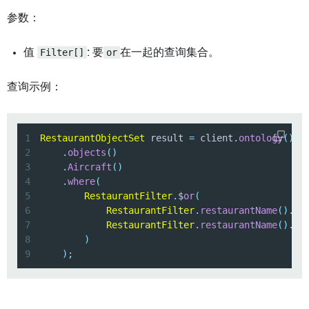
参数：
值
Filter[]
: 要
or
在一起的查询集合。
查询示例：
1
RestaurantObjectSet
 result 
=
 client
.
ontology
(
)
2
.
objects
(
)
3
.
Aircraft
(
)
4
.
where
(
5
RestaurantFilter
.
$
or
(
6
RestaurantFilter
.
restaurantName
(
)
.
is
7
RestaurantFilter
.
restaurantName
(
)
.
eq
8
)
9
)
;