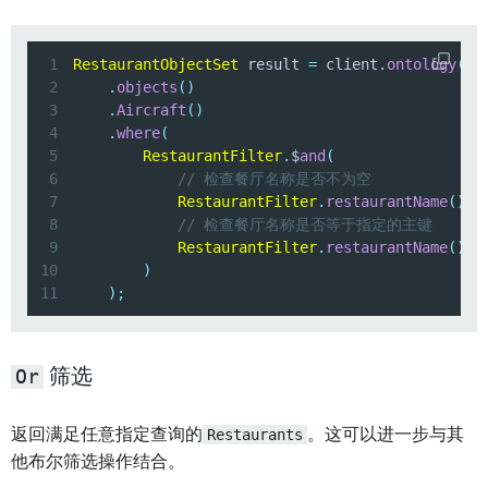
1
RestaurantObjectSet
 result 
=
 client
.
ontology
(
)
2
.
objects
(
)
3
.
Aircraft
(
)
4
.
where
(
5
RestaurantFilter
.
$
and
(
6
// 检查餐厅名称是否不为空
7
RestaurantFilter
.
restaurantName
(
)
.
i
8
// 检查餐厅名称是否等于指定的主键
9
RestaurantFilter
.
restaurantName
(
)
.
e
10
)
11
)
;
Or
筛选
返回满足任意指定查询的
Restaurants
。这可以进一步与其
他布尔筛选操作结合。