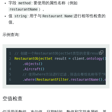
字段
method
: 要使用的属性名称（例如
restaurantName
）。
值
string
: 用于与
Restaurant Name
进行相等性检查的
值。
示例查询:
1
// 创建一个RestaurantObjectSet类型的变量result
2
RestaurantObjectSet
 result 
=
 client
.
ontology
(
)
3
.
objects
(
)
4
.
Aircraft
(
)
5
// 使用where方法进行过滤，筛选出餐馆名称等于"Restau
6
.
where
(
RestaurantFilter
.
restaurantName
(
)
.
eq
(
空值检查