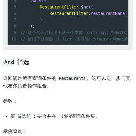
4
.
where
(
5
RestaurantFilter
.
$
not
(
6
RestaurantFilter
.
restaurantName
(
)
.
i
7
)
8
)
;
9
// 这个代码片段用于从一个本体（ontology）中获取对象集
10
// 使用了过滤器（filter）来排除restaurantName属
And
筛选
返回满足所有查询条件的
Restaurants
。这可以进一步与其
他布尔筛选操作组合。
参数：
值
筛选[]
：要合并在一起的查询条件集。
示例查询：