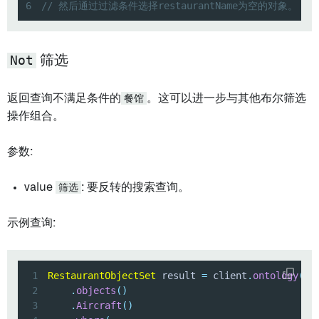
6
// 然后通过过滤条件选择restaurantName为空的对象。
Not
筛选
返回查询不满足条件的
餐馆
。这可以进一步与其他布尔筛选
操作组合。
参数:
value
筛选
: 要反转的搜索查询。
示例查询:
1
RestaurantObjectSet
 result 
=
 client
.
ontology
(
)
2
.
objects
(
)
3
.
Aircraft
(
)