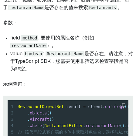
仅适用于数组、布尔值、日期时间、数值和字符串属性。基
于
restaurantName
是否存在的值来搜索
Restaurants
。
参数：
field
method
: 要使用的属性名称（例如
restaurantName
）。
value
boolean
:
Restaurant Name
是否存在。请注意，对
于TypeScript SDK，您需要使用非筛选来检查字段是否
为非空。
示例查询：
1
RestaurantObjectSet
 result 
=
 client
.
ontology
(
)
2
.
objects
(
)
3
.
Aircraft
(
)
4
.
where
(
RestaurantFilter
.
restaurantName
(
)
.
isN
5
// 该代码段从客户端的本体中获取对象集合，选择与Aircra