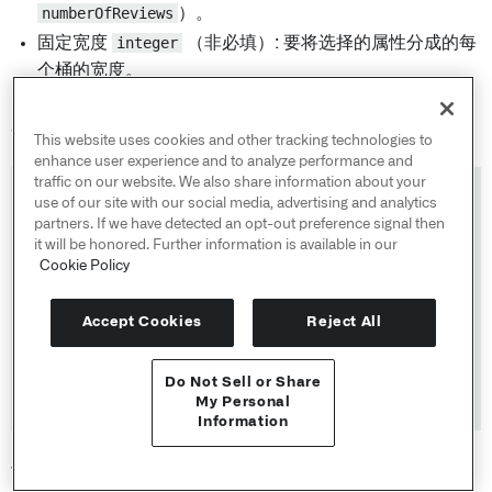
numberOfReviews
）。
固定宽度
integer
（非必填）: 要将选择的属性分成的每
个桶的宽度。
示例查询：
This website uses cookies and other tracking technologies to
enhance user experience and to analyze performance and
traffic on our website. We also share information about your
use of our site with our social media, advertising and analytics
1
AggregationResponse
 groupedRestaurants 
=
 client
.
partners. If we have detected an opt-out preference signal then
2
.
objects
(
)
it will be honored. Further information is available in our
3
.
Restaurant
(
)
Cookie Policy
4
// 按照 numberOfReviews 属性以固定宽度为10
5
.
groupBy
(
GroupBy
.
fixedWidth
(
Restaurant
.
Pr
6
// 统计每个组的数量
Accept Cookies
Reject All
7
.
count
(
)
8
// 执行计算
Do Not Sell or Share
9
.
compute
(
)
;
API 参考 ↗
My Personal
Information
Send feedback
范围分组