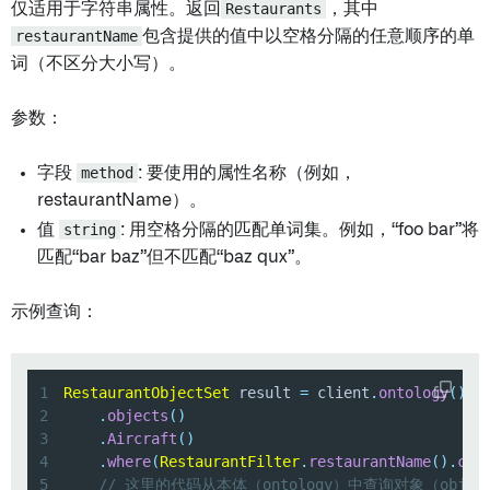
仅适用于字符串属性。返回
Restaurants
，其中
restaurantName
包含提供的值中以空格分隔的任意顺序的单
词（不区分大小写）。
参数：
字段
method
: 要使用的属性名称（例如，
restaurantName）。
值
string
: 用空格分隔的匹配单词集。例如，“foo bar”将
匹配“bar baz”但不匹配“baz qux”。
示例查询：
1
RestaurantObjectSet
 result 
=
 client
.
ontology
(
)
2
.
objects
(
)
3
.
Aircraft
(
)
4
.
where
(
RestaurantFilter
.
restaurantName
(
)
.
con
5
// 这里的代码从本体（ontology）中查询对象（objec