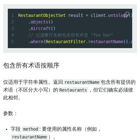
1
RestaurantObjectSet
 result 
=
 client
.
ontology
(
)
2
.
objects
(
)
3
.
Aircraft
(
)
4
// 过滤餐厅名称包含所有术语 "foo bar"
5
.
where
(
RestaurantFilter
.
restaurantName
(
)
.
con
包含所有术语按顺序
仅适用于字符串属性。返回
restaurantName
包含所有提供的
术语（不区分大小写）的
Restaurants
，但它们确实必须彼
此相邻。
参数：
字段
method
: 要使用的属性名称（例如，
restaurantName
）。