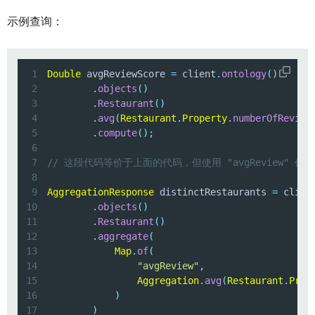
示例查询：
1
Double
 avgReviewScore 
=
 client
.
ontology
(
)
2
.
objects
(
)
3
.
Restaurant
(
)
4
.
avg
(
Restaurant
.
Property
.
numberOfReview
5
.
compute
(
)
;
6
7
// 这段代码等价于上面的代码，但使用 "avgReview" 作
8
9
AggregationResponse
 distinctRestaurants 
=
 clien
10
.
objects
(
)
11
.
Restaurant
(
)
12
.
aggregate
(
13
Map
.
of
(
14
"avgReview"
,
15
Aggregation
.
avg
(
Restaurant
.
Prop
16
)
17
)