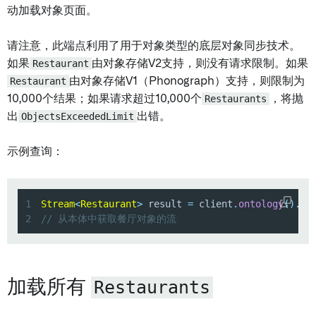
动加载对象页面。
请注意，此端点利用了用于对象类型的底层对象同步技术。
如果
Restaurant
由对象存储V2支持，则没有请求限制。如果
Restaurant
由对象存储V1（Phonograph）支持，则限制为
10,000个结果；如果请求超过10,000个
Restaurants
，将抛
出
ObjectsExceededLimit
出错。
示例查询：
1
Stream
<
Restaurant
>
 result 
=
 client
.
ontology
(
)
.
ob
2
// 从本体中获取餐厅对象的流
Restaurants
加载所有