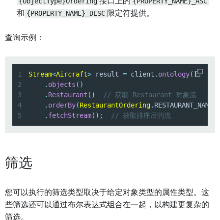
{ObjectType}Ordering
接口上的
{PROPERTY_NAME}_ASC
和
{PROPERTY_NAME}_DESC
限定符提供。
查询示例：
1
Stream
<
Aircraft
>
 result 
=
 client
.
ontology
(
)
2
.
objects
(
)
3
.
Restaurant
(
)
// 获取 Restaurant 对象流
4
.
orderBy
(
RestaurantOrdering
.
RESTAURANT_NAME_
5
.
fetchStream
(
)
;
// 获取排序后的流
筛选
您可以执行的筛选类型取决于给定对象类型的属性类型。这
些筛选还可以通过布尔表达式组合在一起，以构建更复杂的
筛选。