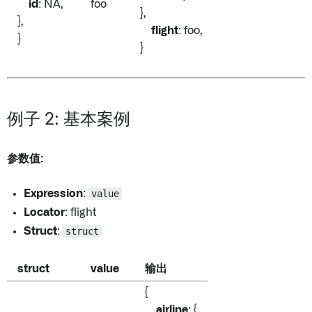
id
: NA,
foo
},
},
flight
: foo,
}
}
例子 2: 基本案例
参数值:
Expression
:
value
Locator
: flight
Struct
:
struct
struct
value
输出
{
airline
: {