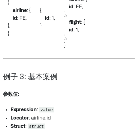
{
id
: FE,
airline
: {
{
},
id
: FE,
id
: 1,
flight
: {
},
}
id
: 1,
}
},
}
例子 3: 基本案例
参数值:
Expression
:
value
Locator
: airline.id
Struct
:
struct