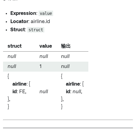
Expression
:
value
Locator
: airline.id
Struct
:
struct
struct
value
输出
null
null
null
null
1
null
{
{
airline
: {
airline
: {
id
: FE,
null
id
:
null
,
},
},
}
}