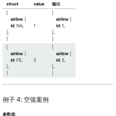
struct
value
输出
{
{
airline
: {
airline
: {
id
: NA,
1
id
: 1,
},
},
}
}
{
{
airline
: {
airline
: {
id
: FE,
2
id
: 2,
},
},
}
}
例子 4: 空值案例
参数值: