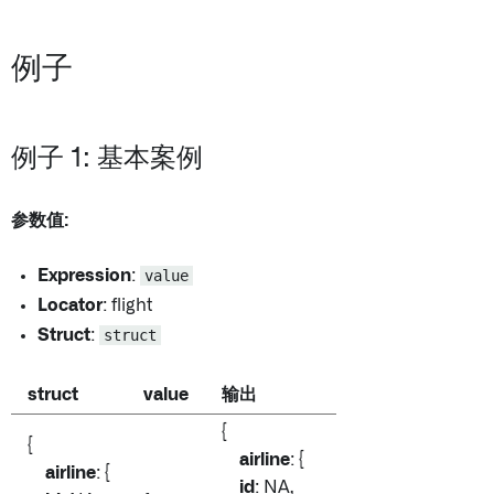
例子
例子 1: 基本案例
参数值:
Expression
:
value
Locator
: flight
Struct
:
struct
struct
value
输出
{
{
airline
: {
airline
: {
id
: NA,