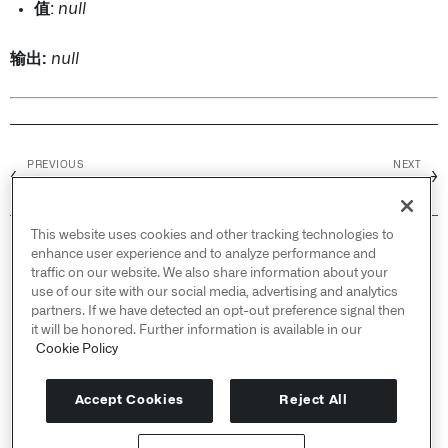
值
:
null
输出:
null
PREVIOUS
NEXT
←
→
近似百分位数
Arcsin
This website uses cookies and other tracking technologies to
© 2026 Palantir Technologies Inc. All rights
enhance user experience and to analyze performance and
reserved.
traffic on our website. We also share information about your
use of our site with our social media, advertising and analytics
Cookies Statement ↗
partners. If we have detected an opt-out preference signal then
Privacy Statement ↗
it will be honored. Further information is available in our
Terms of Use ↗
Cookie Policy
Do Not Sell or Share My Personal Information
Accept Cookies
Reject All