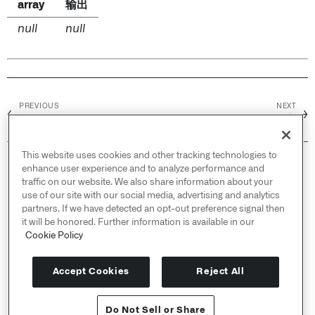
array
输出
null
null
PREVIOUS
NEXT
←
→
数组差异
数组元素
This website uses cookies and other tracking technologies to
© 2026 Palantir Technologies Inc. All rights
enhance user experience and to analyze performance and
reserved.
traffic on our website. We also share information about your
use of our site with our social media, advertising and analytics
Cookies Statement ↗
partners. If we have detected an opt-out preference signal then
Privacy Statement ↗
it will be honored. Further information is available in our
Terms of Use ↗
Cookie Policy
Do Not Sell or Share My Personal Information
Accept Cookies
Reject All
Do Not Sell or Share