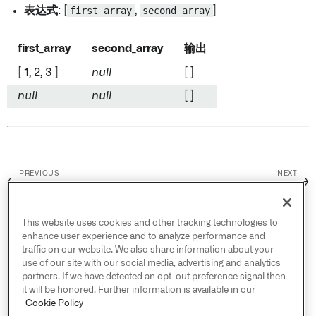
表达式
: [
first_array
,
second_array
]
first_array
second_array
输出
[ 1, 2, 3 ]
null
[ ]
null
null
[ ]
PREVIOUS
NEXT
←
→
数组扁平化
数组最大值
This website uses cookies and other tracking technologies to
© 2026 Palantir Technologies Inc. All rights
enhance user experience and to analyze performance and
reserved.
traffic on our website. We also share information about your
use of our site with our social media, advertising and analytics
Cookies Statement ↗
partners. If we have detected an opt-out preference signal then
Privacy Statement ↗
it will be honored. Further information is available in our
Terms of Use ↗
Cookie Policy