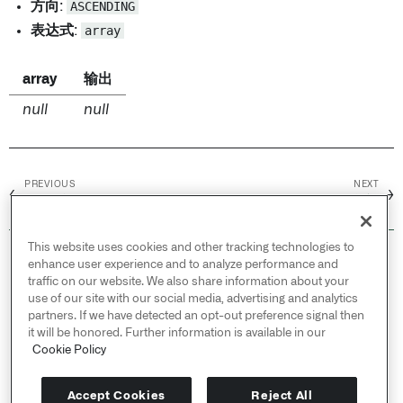
方向
:
ASCENDING
表达式
:
array
array
输出
null
null
PREVIOUS
NEXT
←
→
数组反转
数组合并
This website uses cookies and other tracking technologies to
© 2026 Palantir Technologies Inc. All rights
enhance user experience and to analyze performance and
reserved.
traffic on our website. We also share information about your
use of our site with our social media, advertising and analytics
Cookies Statement ↗
partners. If we have detected an opt-out preference signal then
Privacy Statement ↗
it will be honored. Further information is available in our
Terms of Use ↗
Cookie Policy
Do Not Sell or Share My Personal Information
Accept Cookies
Reject All