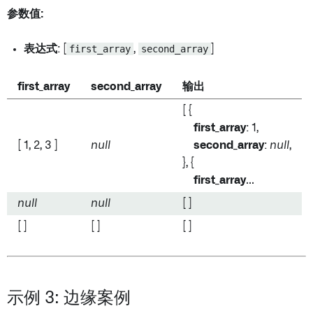
参数值:
表达式
: [
first_array
,
second_array
]
first_array
second_array
输出
[ {
first_array
: 1,
[ 1, 2, 3 ]
null
second_array
:
null
,
}, {
first_array
...
null
null
[ ]
[ ]
[ ]
[ ]
示例 3: 边缘案例