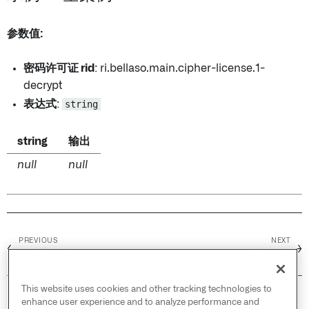
参数值:
密码许可证 rid
: ri.bellaso.main.cipher-license.1-
decrypt
表达式
:
string
string
输出
null
null
PREVIOUS
NEXT
←
→
分块字符串
加密算法
This website uses cookies and other tracking technologies to
© 2026 Palantir Technologies Inc. All rights
enhance user experience and to analyze performance and