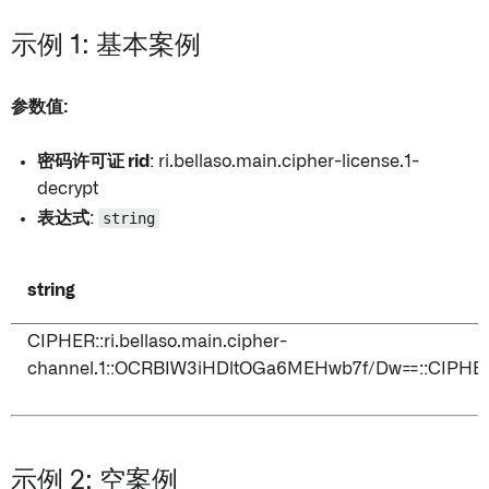
示例 1: 基本案例
参数值:
密码许可证 rid
: ri.bellaso.main.cipher-license.1-
decrypt
表达式
:
string
string
CIPHER::ri.bellaso.main.cipher-
channel.1::OCRBIW3iHDltOGa6MEHwb7f/Dw==::CIPHE
示例 2: 空案例