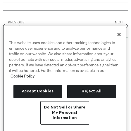
PREVIOUS
NEXT
←
→
清理字符串
收集不同的数组
This website uses cookies and other tracking technologies to
© 2026 Palantir Technologies Inc. All rights
enhance user experience and to analyze performance and
reserved.
traffic on our website. We also share information about your
use of our site with our social media, advertising and analytics
Cookies Statement ↗
partners. If we have detected an opt-out preference signal then
Privacy Statement ↗
it will be honored. Further information is available in our
Terms of Use ↗
Cookie Policy
Do Not Sell or Share My Personal Information
Accept Cookies
Reject All
Do Not Sell or Share
API 参考 ↗
My Personal
Information
Send feedback