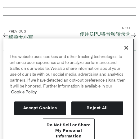
NEXT
PREVIOUS
使用GPU将音频转录为
←
→
标题大小写
json
This website uses cookies and other tracking technologies to
© 2026 Palantir Technologies Inc. All rights
enhance user experience and to analyze performance and
reserved.
traffic on our website. We also share information about your
use of our site with our social media, advertising and analytics
Cookies Statement ↗
partners. If we have detected an opt-out preference signal then
Privacy Statement ↗
it will be honored. Further information is available in our
Terms of Use ↗
Cookie Policy
Do Not Sell or Share My Personal Information
Accept Cookies
Reject All
Do Not Sell or Share
API 参考 ↗
My Personal
Information