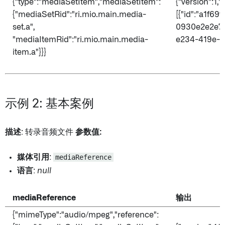
{"type":"mediaSetItem","mediaSetItem":
{"version":1,
{"mediaSetRid":"ri.mio.main.media-
[{"id":"a1f6
set.a",
0930e2e2e7d
"mediaItemRid":"ri.mio.main.media-
e234-419e-..
item.a"}}}
示例 2: 基本案例
描述
: 转录音频文件
参数值:
媒体引用
:
mediaReference
语言
:
null
mediaReference
输出
{"mimeType":"audio/mpeg","reference":