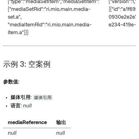
{"type":"mediaSetItem","mediaSetItem":
{"version":1,
{"mediaSetRid":"ri.mio.main.media-
[{"id":"a1f6
set.a",
0930e2e2e7d
"mediaItemRid":"ri.mio.main.media-
e234-419e-..
item.a"}}}
示例 3: 空案例
参数值:
媒体引用
:
媒体引用
语言
:
null
mediaReference
输出
null
null