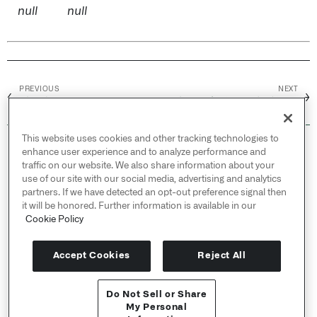
null
null
PREVIOUS
NEXT
←
→
以...结尾
从纪元毫秒转换为时间戳
This website uses cookies and other tracking technologies to
© 2026 Palantir Technologies Inc. All rights
enhance user experience and to analyze performance and
reserved.
traffic on our website. We also share information about your
use of our site with our social media, advertising and analytics
Cookies Statement ↗
partners. If we have detected an opt-out preference signal then
Privacy Statement ↗
it will be honored. Further information is available in our
Terms of Use ↗
Cookie Policy
Do Not Sell or Share My Personal Information
Accept Cookies
Reject All
Do Not Sell or Share
API 参考 ↗
My Personal