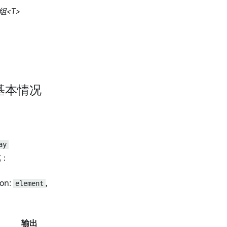
组<T>
基本情况
ay
式
：
on:
element
,
输出