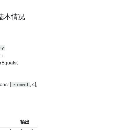
：基本情况
ay
式
：
rEquals(
ns: [
element
, 4],
输出