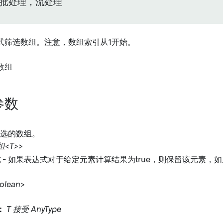
批处理，流处理
式筛选数组。注意，数组索引从1开始。
数组
参数
筛选的数组。
<T>>
式
- 如果表达式对于给定元素计算结果为true，则保留该元素，如果
lean>
：
T 接受 AnyType