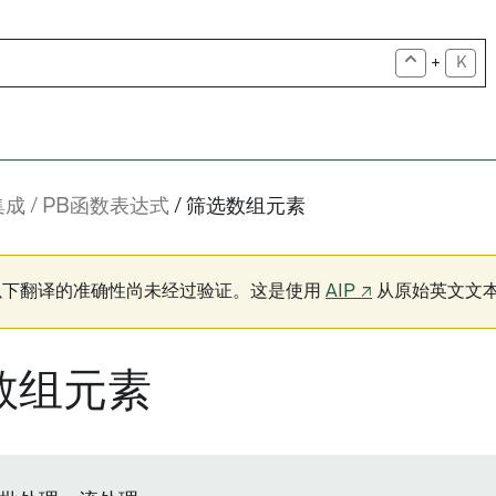
+
K
集成
PB函数表达式
筛选数组元素
以下翻译的准确性尚未经过验证。这是使用
AIP ↗
从原始英文文
数组元素