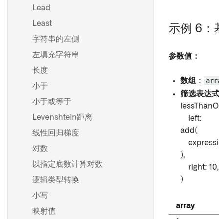
Lead
Least
示例 6
字符串的左侧
左填充字符串
参数值：
长度
数组
：
arr
小于
筛选表达
小于或等于
lessThanO
Levenshtein距离
left:
add(
线性回归梯度
expressio
对数
),
以指定底数计算对数
right: 10,
)
逻辑类型转换
小写
array
映射值