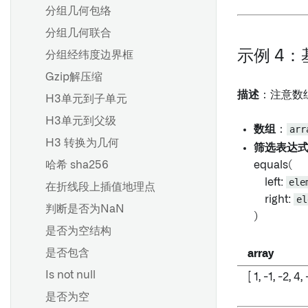
分组几何包络
分组几何联合
示例 4
分组经纬度边界框
Gzip解压缩
描述
：注意数
H3单元到子单元
H3单元到父级
数组
：
arr
H3 转换为几何
筛选表达
哈希 sha256
equals(
left:
ele
在折线段上插值地理点
right:
el
判断是否为NaN
)
是否为空结构
是否包含
array
Is not null
[ 1, -1, -2, 4, 
是否为空