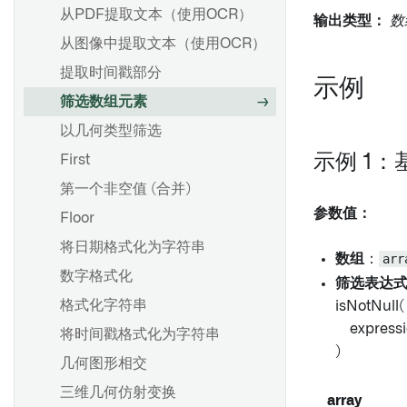
从PDF提取文本（使用OCR）
输出类型：
数
从图像中提取文本（使用OCR）
提取时间戳部分
示例
筛选数组元素
以几何类型筛选
示例 1：
First
第一个非空值 (合并)
参数值：
Floor
将日期格式化为字符串
数组
：
arr
数字格式化
筛选表达
格式化字符串
isNotNull(
expressi
将时间戳格式化为字符串
)
几何图形相交
三维几何仿射变换
array