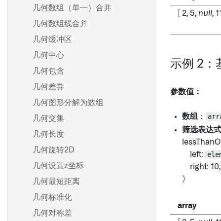
几何数组（单一）合并
[ 2, 5,
null
, 1
几何数组线合并
几何缓冲区
几何中心
示例 2
几何包含
几何差异
参数值：
几何图形分解为数组
数组
：
arr
几何交集
筛选表达
几何长度
lessThanO
几何旋转2D
left:
ele
几何设置z坐标
right: 10,
)
几何最短距离
几何标准化
array
几何对称差