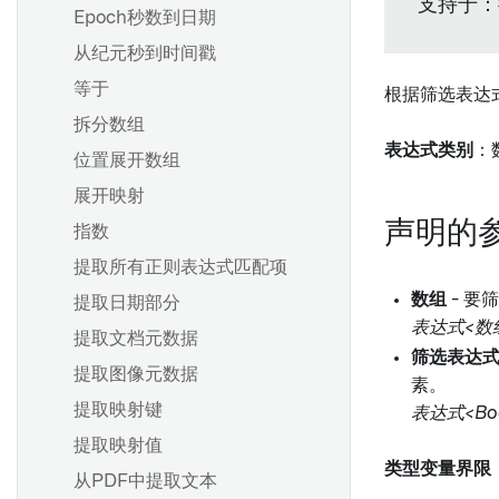
支持于：
Epoch秒数到日期
从纪元秒到时间戳
等于
根据筛选表达
拆分数组
表达式类别
：
位置展开数组
展开映射
声明的
指数
提取所有正则表达式匹配项
数组
- 要
提取日期部分
表达式<数组
提取文档元数据
筛选表达
提取图像元数据
素。
提取映射键
表达式<Boo
提取映射值
类型变量界限
从PDF中提取文本