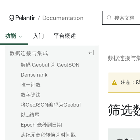
何图形
创建结构体列
Documentation
创建时间序列参考值
当前日期
功能
入门
平台概述
当前时间戳
数据连接与集成
日期序列
数据连接与
解码 Geobuf 为 GeoJSON
Dense rank
注意：
唯一计数
数字除法
将GeoJSON编码为Geobuf
筛选
以...结尾
Epoch 毫秒到日期
从纪元毫秒转换为时间戳