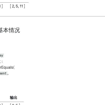
1 ]
[ 2, 5, 11 ]
：基本情况
ay
式
：
rEquals(
ment
,
输出