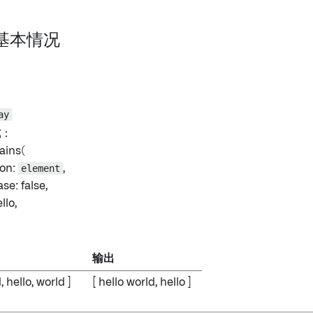
：基本情况
ay
式
：
ains(
on:
element
,
e: false,
llo,
输出
, hello, world ]
[ hello world, hello ]