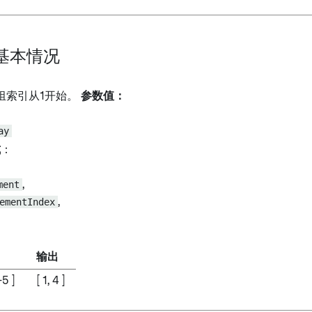
：基本情况
组索引从1开始。
参数值：
ay
式
：
ment
,
ementIndex
,
输出
-5 ]
[ 1, 4 ]