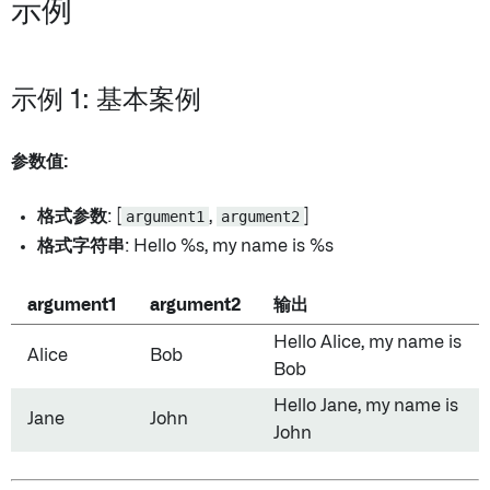
示例
示例 1: 基本案例
参数值:
格式参数
: [
argument1
,
argument2
]
格式字符串
: Hello %s, my name is %s
argument1
argument2
输出
Hello Alice, my name is
Alice
Bob
Bob
Hello Jane, my name is
Jane
John
John