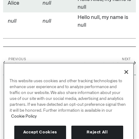
Alice
null
null
Hello null, my name is
null
null
null
PREVIOUS
NEXT
←
→
数字格式化
将时间戳格式化为字符串
This website uses cookies and other tracking technologies to
© 2026 Palantir Technologies Inc. All rights
enhance user experience and to analyze performance and
reserved.
traffic on our website. We also share information about your
use of our site with our social media, advertising and analytics
Cookies Statement ↗
partners. If we have detected an opt-out preference signal then
Privacy Statement ↗
it will be honored. Further information is available in our
Terms of Use ↗
Cookie Policy
Do Not Sell or Share My Personal Information
Accept Cookies
Reject All