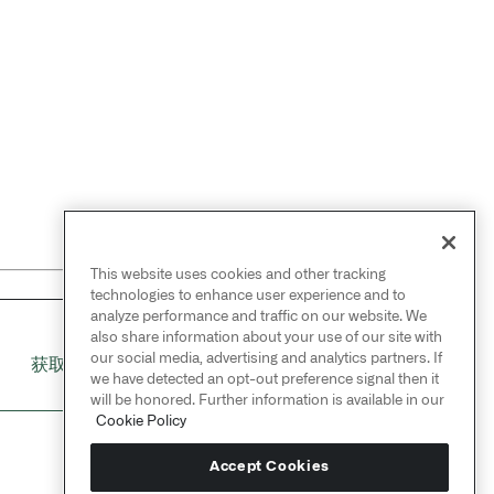
This website uses cookies and other tracking
technologies to enhance user experience and to
analyze performance and traffic on our website. We
also share information about your use of our site with
NEXT
→
our social media, advertising and analytics partners. If
获取几何体的凸包
we have detected an opt-out preference signal then it
will be honored. Further information is available in our
Cookie Policy
Accept Cookies