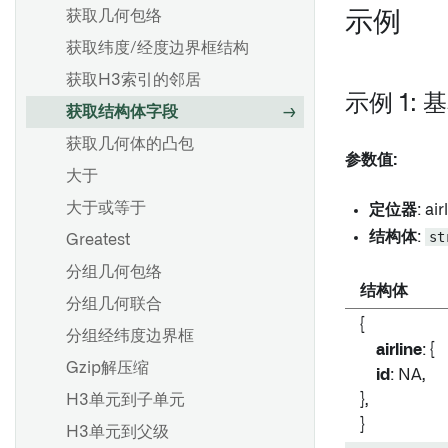
获取几何包络
示例
获取纬度/经度边界框结构
获取H3索引的邻居
示例 1:
获取结构体字段
获取几何体的凸包
参数值:
大于
大于或等于
定位器
: air
结构体
:
st
Greatest
分组几何包络
结构体
分组几何联合
{
分组经纬度边界框
airline
: {
Gzip解压缩
id
: NA,
H3单元到子单元
},
}
H3单元到父级