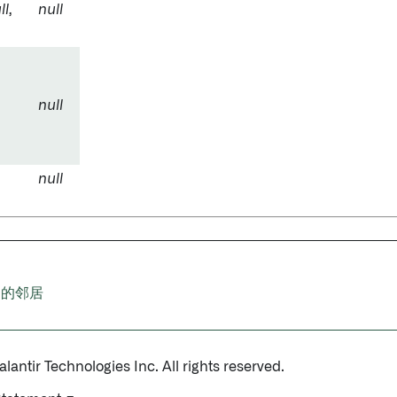
ll
,
null
null
null
引的邻居
antir Technologies Inc. All rights reserved.