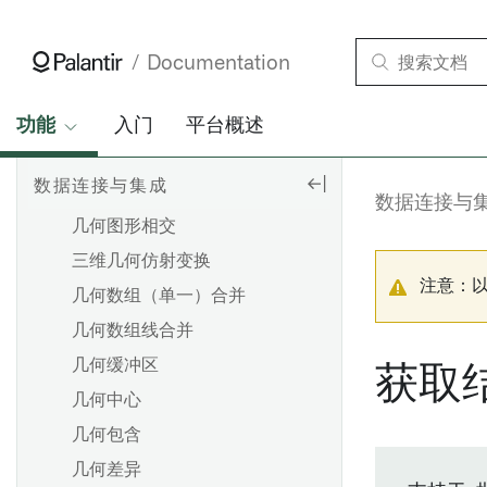
第一个非空值 (合并)
Floor
Documentation
将日期格式化为字符串
数字格式化
功能
入门
平台概述
格式化字符串
数据连接与集成
将时间戳格式化为字符串
数据连接与
几何图形相交
三维几何仿射变换
注意：
几何数组（单一）合并
几何数组线合并
几何缓冲区
获取
几何中心
几何包含
几何差异