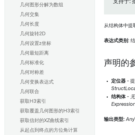
支持于: 
几何图形分解为数组
几何交集
几何长度
从结构体中提
几何旋转2D
表达式类别
: 
几何设置z坐标
几何最短距离
声明的
几何标准化
几何对称差
定位器
- 提
几何变换表达式
StructLoc
几何联合
结构体
-
无
获取H3索引
Expressio
获取覆盖几何图形的H3索引
输出类型:
Any
获取信封的XZ曲线索引
从起点到终点的方位角计算