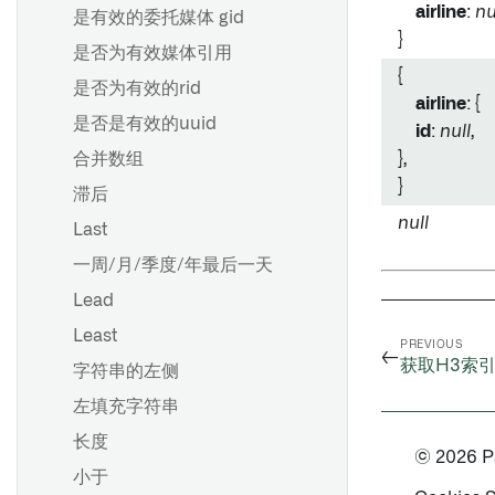
airline
:
nu
是有效的委托媒体 gid
}
是否为有效媒体引用
{
是否为有效的rid
airline
: {
是否是有效的uuid
id
:
null
,
合并数组
},
}
滞后
null
Last
一周/月/季度/年最后一天
Lead
Least
PREVIOUS
←
获取H3索
字符串的左侧
左填充字符串
长度
© 2026 Pal
小于