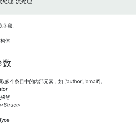
批处理, 流处理
取字段。
结构体
参数
取多个条目中的内部元素，如 ['author', 'email']。
ator
描述
n<Struct>
Type