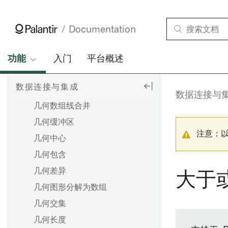
数字格式化
格式化字符串
Documentation
将时间戳格式化为字符串
几何图形相交
功能
入门
平台概述
三维几何仿射变换
数据连接与集成
几何数组（单一）合并
数据连接与
几何数组线合并
几何缓冲区
注意：
几何中心
几何包含
几何差异
大于
几何图形分解为数组
几何交集
几何长度