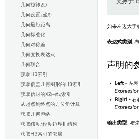
支持于: Ba
几何旋转2D
几何设置z坐标
几何最短距离
如果左边大于或
几何标准化
表达式类别
: 
几何对称差
几何变换表达式
声明的
几何联合
获取H3索引
Left
- 左
获取覆盖几何图形的H3索引
Expressio
获取信封的XZ曲线索引
Right
- 
从起点到终点的方位角计算
Expressio
获取几何包络
输出类型:
布
获取纬度/经度边界框结构
获取H3索引的邻居