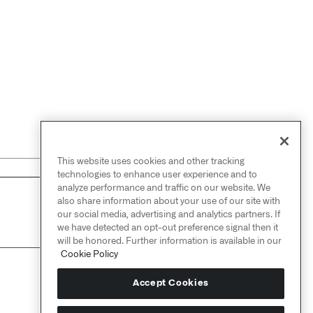
This website uses cookies and other tracking
technologies to enhance user experience and to
analyze performance and traffic on our website. We
also share information about your use of our site with
NEXT
→
our social media, advertising and analytics partners. If
Greatest
we have detected an opt-out preference signal then it
will be honored. Further information is available in our
Cookie Policy
Accept Cookies