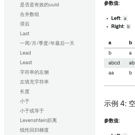
参数值:
是否是有效的uuid
合并数组
Left
:
a
滞后
Right
:
b
Last
a
b
一周/月/季度/年最后一天
Lead
b
a
Least
abcd
ab
字符串的左侧
aa
b
左填充字符串
长度
小于
示例 4:
小于或等于
Levenshtein距离
参数值:
线性回归梯度