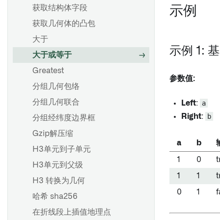
获取结构体字段
示例
获取几何体的凸包
大于
示例 1:
大于或等于
Greatest
参数值:
分组几何包络
分组几何联合
Left
:
a
Right
:
b
分组经纬度边界框
Gzip解压缩
a
b
H3单元到子单元
1
0
t
H3单元到父级
1
1
t
H3 转换为几何
0
1
f
哈希 sha256
在折线段上插值地理点