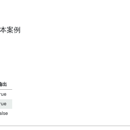
 基本案例
输出
rue
rue
alse