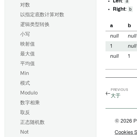
Left
:
a
对数
Right
:
b
以指定底数计算对数
逻辑类型转换
a
b
小写
null
null
映射值
1
null
最大值
null
1
平均值
Min
模式
PREVIOUS
←
Modulo
大于
数字相乘
取反
© 2026 Pal
正态随机数
Not
Cookies 