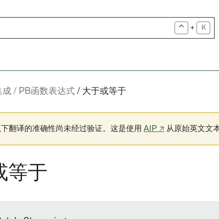
+
K
集成
PB函数表达式
大于或等于
以下翻译的准确性尚未经过验证。这是使用
AIP ↗
从原始英文文
或等于