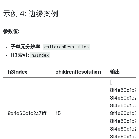
示例 4: 边缘案例
参数值:
子单元分辨率
:
childrenResolution
H3索引
:
h3Index
h3Index
childrenResolution
输出
[
8f4e60c1c2a
8f4e60c1c2a
8f4e60c1c2a
8e4e60c1c2a7fff
15
8f4e60c1c2a
8f4e60c1c2a
8f4e60c1c2a
8f4e60c1c2a