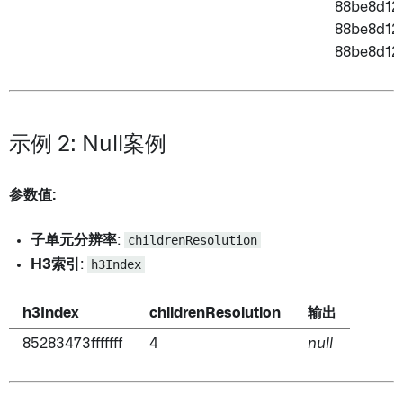
88be8d1287
88be8d1289
88be8d128b
示例 2: Null案例
参数值:
子单元分辨率
:
childrenResolution
H3索引
:
h3Index
h3Index
childrenResolution
输出
85283473fffffff
4
null