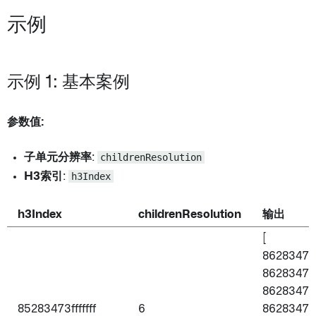
示例
示例 1: 基本案例
参数值:
子单元分辨率
:
childrenResolution
H3索引
:
h3Index
h3Index
childrenResolution
输出
[
862834707f
86283470ff
862834717f
85283473fffffff
6
86283471fff