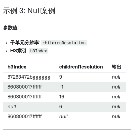
示例 3: Null案例
参数值:
子单元分辨率
:
childrenResolution
H3索引
:
h3Index
h3Index
childrenResolution
输出
87283472bgggggg
9
null
860800017ffffff
-1
null
860800017ffffff
16
null
null
6
null
860800017ffffff
null
null