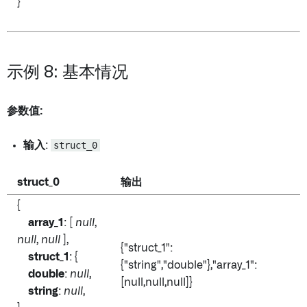
}
示例 8: 基本情况
参数值:
输入
:
struct_0
struct_0
输出
{
array_1
: [
null
,
null
,
null
],
{"struct_1":
struct_1
: {
{"string"
,"double"
},"array_1":
double
:
null
,
[null,null,null]}
string
:
null
,