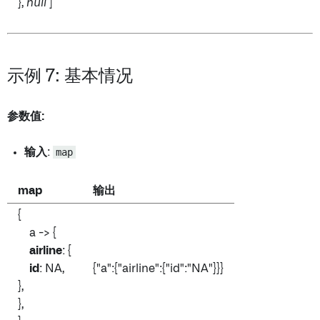
},
null
]
示例 7: 基本情况
参数值:
输入
:
map
map
输出
{
a -> {
airline
: {
id
: NA,
{"a":{"airline":{"id":"NA"}}}
},
},