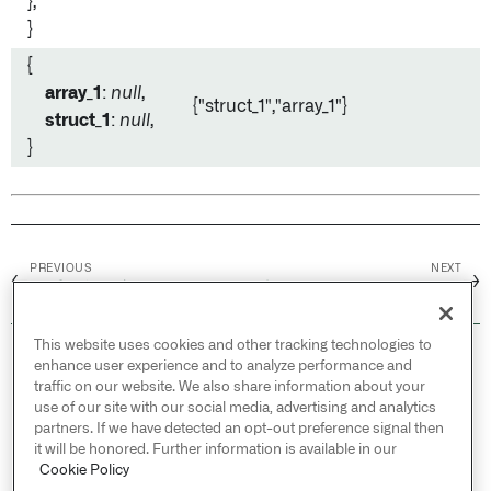
},
}
{
array_1
:
null
,
{"struct_1"
,"array_1"
}
struct_1
:
null
,
}
PREVIOUS
NEXT
←
→
在重量单位之间转换
从Ontology GeoPoint转换
This website uses cookies and other tracking technologies to
© 2026 Palantir Technologies Inc. All rights
enhance user experience and to analyze performance and
reserved.
traffic on our website. We also share information about your
use of our site with our social media, advertising and analytics
Cookies Statement ↗
partners. If we have detected an opt-out preference signal then
Privacy Statement ↗
it will be honored. Further information is available in our
Terms of Use ↗
Cookie Policy