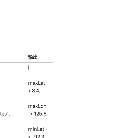
输出
{
maxLat -
> 8.4,
maxLon
tes":
-> 125.6,
minLat -
> -92.3,