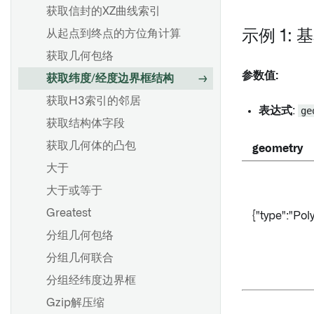
获取信封的XZ曲线索引
从起点到终点的方位角计算
示例 1:
获取几何包络
参数值:
获取纬度/经度边界框结构
获取H3索引的邻居
表达式
:
ge
获取结构体字段
获取几何体的凸包
geometry
大于
大于或等于
Greatest
{"type":"Poly
分组几何包络
分组几何联合
分组经纬度边界框
Gzip解压缩