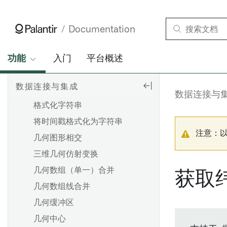
以几何类型筛选
First
Documentation
第一个非空值 (合并)
Floor
功能
入门
平台概述
将日期格式化为字符串
数据连接与集成
数字格式化
数据连接与
格式化字符串
将时间戳格式化为字符串
注意：
几何图形相交
三维几何仿射变换
几何数组（单一）合并
获取
几何数组线合并
几何缓冲区
几何中心