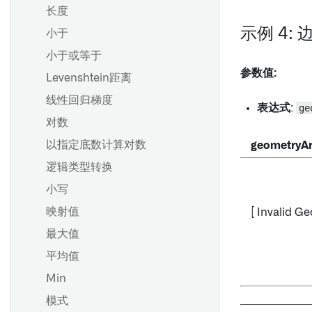
长度
示例 4:
小于
小于或等于
参数值:
Levenshtein距离
线性回归梯度
表达式
:
ge
对数
以指定底数计算对数
geometryAr
逻辑类型转换
小写
映射值
[ Invalid Ge
最大值
平均值
Min
模式