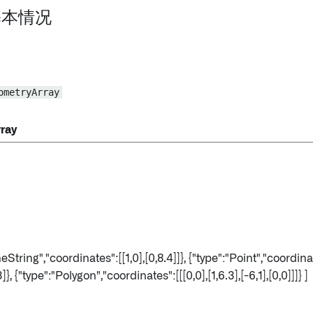
 基本情况
ometryArray
ray
neString","coordinates":[[1,0],[0,8.4]]}, {"type":"Point","coordina
]}, {"type":"Polygon","coordinates":[[[0,0],[1,6.3],[-6,1],[0,0]]]} ]