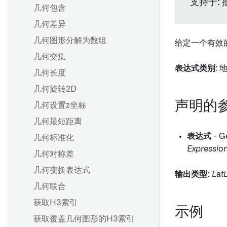
支持于:
几何包含
几何差异
几何图形分解为数组
给定一个有效
几何交集
表达式类别
:
几何长度
几何旋转2D
声明的
几何设置z坐标
几何最短距离
表达式
- 
几何标准化
Expressio
几何对称差
几何变换表达式
输出类型:
Lat
几何联合
获取H3索引
示例
获取覆盖几何图形的H3索引