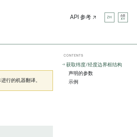
AB
API 参考 ↗
ZH
XY
CONTENTS
获取纬度/经度边界框结构
声明的参数
本进行的机器翻译。
示例