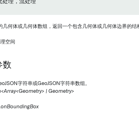
 批处理，流处理
的几何体或几何体数组，返回一个包含几何体或几何体边界的结
 地理空间
参数
GeoJSON字符串或GeoJSON字符串数组。
n<Array<Geometry> | Geometry>
LonBoundingBox