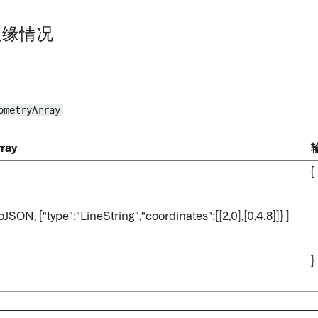
 边缘情况
ometryArray
ray
{
m
m
oJSON, {"type":"LineString","coordinates":[[2,0],[0,4.8]]} ]
m
m
}