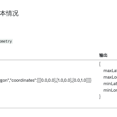
 基本情况
ometry
输出
{
maxLat -
maxLon 
gon","coordinates":[[[0.0,0.0],[1.0,0.0],[0.0,1.0]]]}
minLat -
minLon 
}