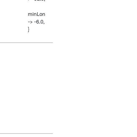
minLon
-> -6.0,
}