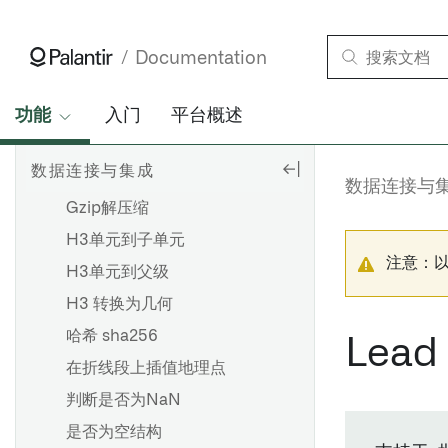
大于
大于或等于
Documentation
Greatest
分组几何包络
功能
入门
平台概述
分组几何联合
数据连接与集成
分组经纬度边界框
数据连接与
Gzip解压缩
H3单元到子单元
注意：
H3单元到父级
H3 转换为几何
哈希 sha256
Lead
在折线段上插值地理点
判断是否为NaN
是否为空结构