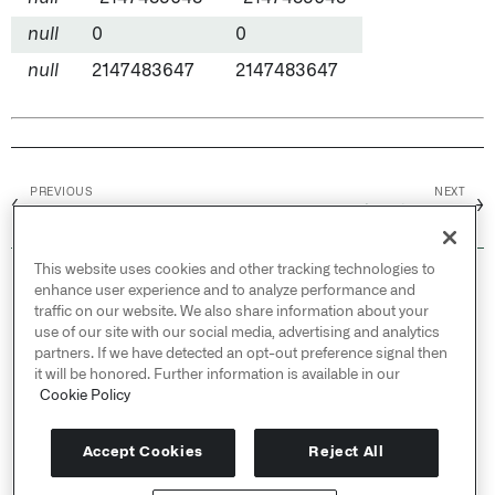
null
0
0
null
2147483647
2147483647
PREVIOUS
NEXT
←
→
Lead
字符串的左侧
This website uses cookies and other tracking technologies to
© 2026 Palantir Technologies Inc. All rights
enhance user experience and to analyze performance and
reserved.
traffic on our website. We also share information about your
use of our site with our social media, advertising and analytics
Cookies Statement ↗
partners. If we have detected an opt-out preference signal then
Privacy Statement ↗
it will be honored. Further information is available in our
Terms of Use ↗
Cookie Policy
Do Not Sell or Share My Personal Information
Accept Cookies
Reject All