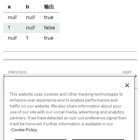
a
b
输出
null
null
true
1
null
false
null
1
true
PREVIOUS
NEXT
←
→
小于
Levenshtein距离
This website uses cookies and other tracking technologies to
© 2026 Palantir Technologies Inc. All rights
enhance user experience and to analyze performance and
reserved.
traffic on our website. We also share information about your
use of our site with our social media, advertising and analytics
Cookies Statement ↗
partners. If we have detected an opt-out preference signal then
Privacy Statement ↗
it will be honored. Further information is available in our
Terms of Use ↗
Cookie Policy