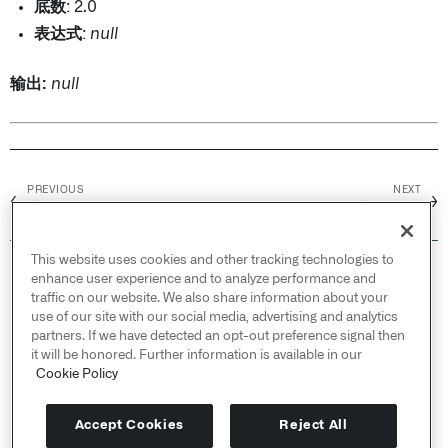
底数
: 2.0
表达式
:
null
输出:
null
PREVIOUS
NEXT
←
→
对数
逻辑类型转换
This website uses cookies and other tracking technologies to
© 2026 Palantir Technologies Inc. All rights
enhance user experience and to analyze performance and
reserved.
traffic on our website. We also share information about your
use of our site with our social media, advertising and analytics
Cookies Statement ↗
partners. If we have detected an opt-out preference signal then
Privacy Statement ↗
it will be honored. Further information is available in our
Terms of Use ↗
Cookie Policy
Do Not Sell or Share My Personal Information
Accept Cookies
Reject All