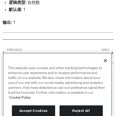
逻辑类型
: 自然数
默认值
: 1
输出:
1
PREVIOUS
NEXT
←
→
以指定底数计算对数
小写
This website uses cookies and other tracking technologies to
© 2026 Palantir Technologies Inc. All rights
enhance user experience and to analyze performance and
reserved.
traffic on our website. We also share information about your
use of our site with our social media, advertising and analytics
Cookies Statement ↗
partners. If we have detected an opt-out preference signal then
Privacy Statement ↗
it will be honored. Further information is available in our
Terms of Use ↗
Cookie Policy
Do Not Sell or Share My Personal Information
Accept Cookies
Reject All