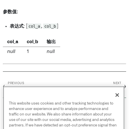
参数值:
表达式
: [
col_a
,
col_b
]
col_a
col_b
输出
null
1
null
PREVIOUS
NEXT
←
→
Modulo
取反
This website uses cookies and other tracking technologies to
© 2026 Palantir Technologies Inc. All rights
enhance user experience and to analyze performance and
reserved.
traffic on our website. We also share information about your
use of our site with our social media, advertising and analytics
Cookies Statement ↗
partners. If we have detected an opt-out preference signal then