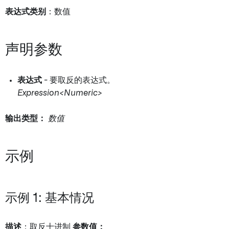
表达式类别
：数值
声明参数
表达式
- 要取反的表达式。
Expression<Numeric>
输出类型：
数值
示例
示例 1: 基本情况
描述
：取反十进制
参数值：