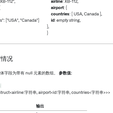
"XB-112",
airline
: XB-112,
{
airport
: {
countries
: [ USA, Canada ],
": ["USA", "Canada"]
id
:
empty string
,
},
}
空情况
构体字段为带有 null 元素的数组。
参数值:
n
Struct<airline:字符串, airport
<id:字符串, countries
<字符串>>>
输出