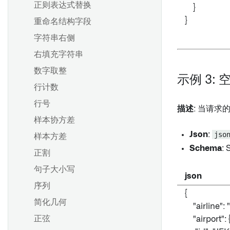
正则表达式替换
}
}
重命名结构字段
字符串右侧
右填充字符串
数字取整
示例 3: 
行计数
行号
描述
: 当请求的
样本协方差
Json
:
jso
样本方差
Schema
: 
正割
句子大小写
json
序列
{
简化几何
"airline": 
正弦
"airport": 