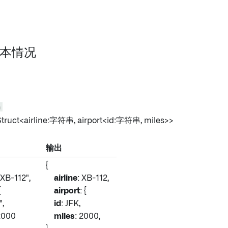
 基本情况
n
Struct<airline:字符串, airport
<id:字符串, miles
>>
输出
{
"XB-112",
airline
: XB-112,
{
airport
: {
,
id
: JFK,
2000
miles
: 2000,