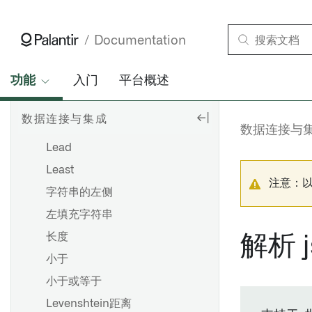
是否为有效的rid
是否是有效的uuid
Documentation
合并数组
功能
入门
平台概述
滞后
Last
数据连接与集成
一周/月/季度/年最后一天
数据连接与
Lead
Least
注意：
字符串的左侧
左填充字符串
长度
解析 
小于
小于或等于
Levenshtein距离