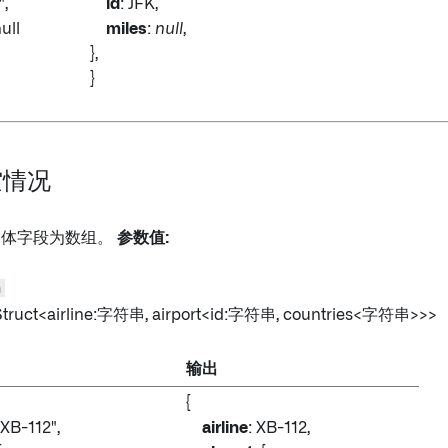
,
id
: JFK,
ull
miles
:
null
,
},
}
空情况
结构体字段为数组。
参数值:
n
Struct<airline:字符串, airport
<id:字符串, countries
<字符串>>>
输出
{
"XB-112",
airline
: XB-112,