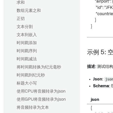
"airport": 
求和
"id": "JFK"
数组元素之和
"countries
正切
}
}
文本分割
文本到嵌入
时间戳添加
时间戳序列
示例 5: 
时间戳减法
描述
: 测试
将时间戳转换为纪元毫秒
时间戳到纪元秒
Json
:
jso
标题大小写
Schema
: 
使用CPU将音频转录为json
使用GPU将音频转录为json
json
将音频转录为文本
{