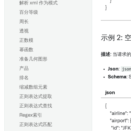
}
解析 xml 作为模式
}
百分等级
周长
透视
示例 2: 
正数模
幂函数
描述
: 当请求
准备几何图形
产品
Json
:
jso
Schema
: 
排名
缩减数组元素
json
正则表达式提取
正则表达式查找
{
"airline": 
Regex索引
"airport": 
正则表达式匹配
"id": "JFK