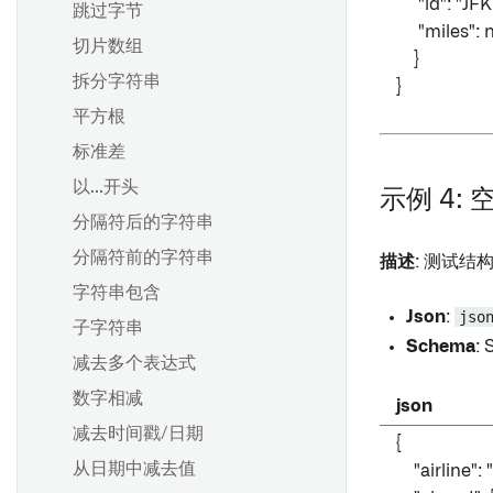
"id": "JFK"
跳过字节
"miles": n
切片数组
}
拆分字符串
}
平方根
标准差
以...开头
示例 4: 
分隔符后的字符串
分隔符前的字符串
描述
: 测试
字符串包含
Json
:
jso
子字符串
Schema
: 
减去多个表达式
数字相减
json
减去时间戳/日期
{
从日期中减去值
"airline": 