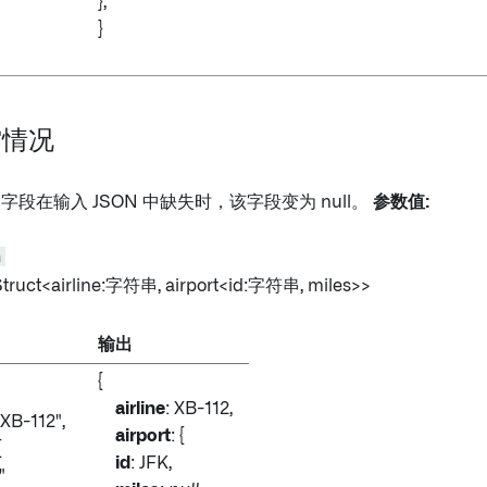
},
}
空情况
的字段在输入 JSON 中缺失时，该字段变为 null。
参数值:
n
Struct<airline:字符串, airport
<id:字符串, miles
>>
输出
{
airline
: XB-112,
"XB-112",
airport
: {
{
id
: JFK,
"