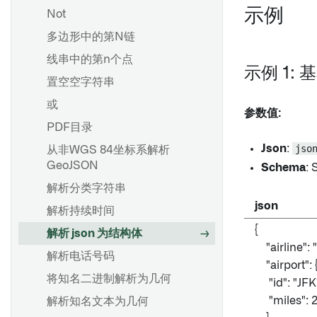
示例
Not
多边形中的第N链
线串中的第n个点
示例 1:
置空空字符串
或
参数值:
PDF目录
Json
:
jso
从非WGS 84坐标系解析
GeoJSON
Schema
: 
解析分类字符串
json
解析持续时间
{
解析 json 为结构体
"airline": 
解析电话号码
"airport": 
将知名二进制解析为几何
"id": "JFK"
"miles": 
解析知名文本为几何