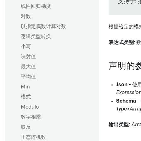
支持于: 
线性回归梯度
对数
以指定底数计算对数
根据给定的模式
逻辑类型转换
表达式类别
: 
小写
映射值
声明的
最大值
平均值
Json
- 使
Min
Expressi
模式
Schema
-
Modulo
Type<Array
数字相乘
输出类型:
Arr
取反
正态随机数