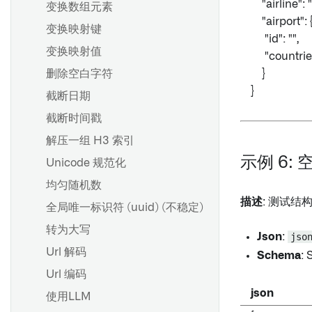
"airline": 
变换数组元素
"airport": 
变换映射键
"id": "",
变换映射值
"countries
删除空白字符
}
}
截断日期
截断时间戳
解压一组 H3 索引
示例 6: 
Unicode 规范化
均匀随机数
描述
: 测试结
全局唯一标识符 (uuid) (不稳定)
转为大写
Json
:
jso
Url 解码
Schema
: 
Url 编码
json
使用LLM