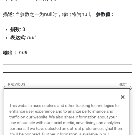
描述
: 当参数之一为null时，输出将为null。
参数值：
指数
: 3
表达式
:
null
输出：
null
PREVIOUS
NEXT
←
→
正数模
准备几何图形
This website uses cookies and other tracking technologies to
© 2026 Palantir Technologies Inc. All rights
enhance user experience and to analyze performance and
reserved.
traffic on our website. We also share information about your
use of our site with our social media, advertising and analytics
Cookies Statement ↗
partners. If we have detected an opt-out preference signal then
Privacy Statement ↗
it will be honored. Further information is available in our