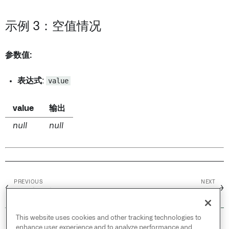
示例 3：空值情况
参数值:
表达式
:
value
value
输出
null
null
PREVIOUS
NEXT
←
→
拆分字符串
标准差
This website uses cookies and other tracking technologies to
© 2026 Palantir Technologies Inc. All rights
enhance user experience and to analyze performance and