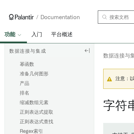
解析知名文本为几何
解析 xml 作为模式
Documentation
百分等级
功能
入门
平台概述
周长
透视
数据连接与集成
正数模
数据连接与
幂函数
准备几何图形
注意：
产品
排名
字符
缩减数组元素
正则表达式提取
正则表达式查找
Regex索引