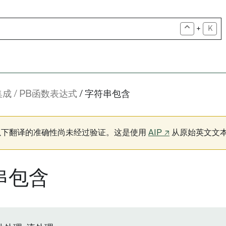
+
K
集成
PB函数表达式
字符串包含
以下翻译的准确性尚未经过验证。这是使用
AIP ↗
从原始英文文
串包含