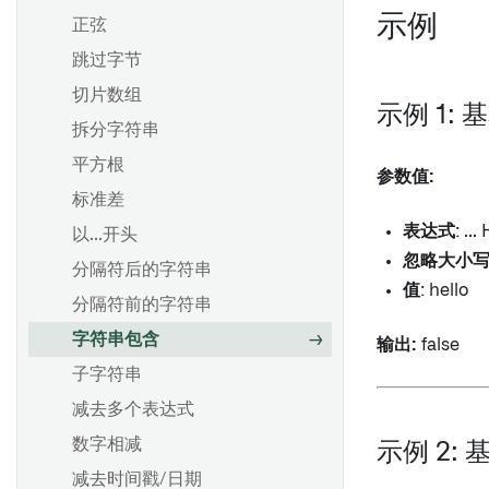
示例
正弦
跳过字节
切片数组
示例 1:
拆分字符串
平方根
参数值:
标准差
表达式
: ..
以...开头
忽略大小
分隔符后的字符串
值
: hello
分隔符前的字符串
字符串包含
输出:
false
子字符串
减去多个表达式
数字相减
示例 2:
减去时间戳/日期