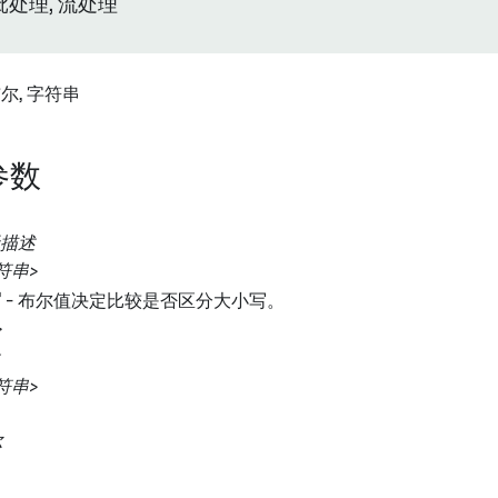
批处理, 流处理
布尔, 字符串
参数
描述
符串>
写
- 布尔值决定比较是否区分大小写。
>
符串>
尔