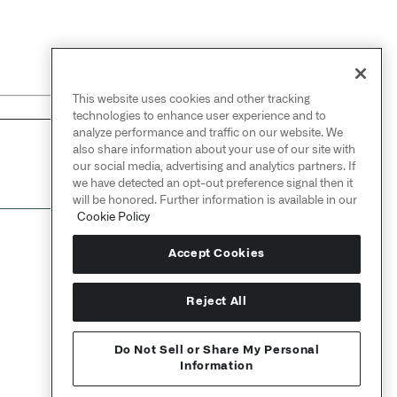
This website uses cookies and other tracking
technologies to enhance user experience and to
analyze performance and traffic on our website. We
also share information about your use of our site with
NEXT
→
our social media, advertising and analytics partners. If
子字符串
we have detected an opt-out preference signal then it
will be honored. Further information is available in our
Cookie Policy
Accept Cookies
Reject All
Do Not Sell or Share My Personal
Information
Send feedback