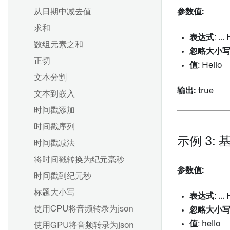
从日期中减去值
参数值:
求和
表达式
: ..
数组元素之和
忽略大小
正切
值
: Hello
文本分割
输出:
true
文本到嵌入
时间戳添加
时间戳序列
示例 3:
时间戳减法
将时间戳转换为纪元毫秒
参数值:
时间戳到纪元秒
标题大小写
表达式
: ..
使用CPU将音频转录为json
忽略大小
值
: hello
使用GPU将音频转录为json