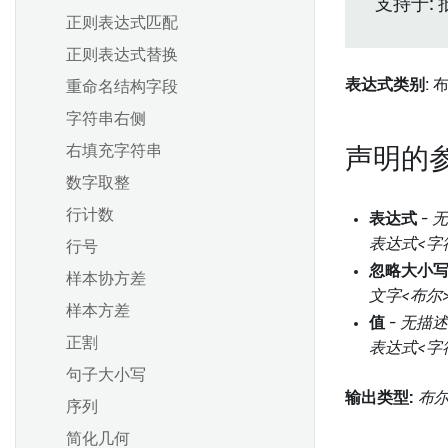
支持于: 
正则表达式匹配
正则表达式替换
表达式类别
: 
重命名结构字段
字符串右侧
右填充字符串
声明的
数字取整
行计数
表达式
-
无
表达式<字
行号
忽略大小
样本协方差
文字<布尔
样本方差
值
-
无描述
正割
表达式<字
句子大小写
输出类型:
布
序列
简化几何