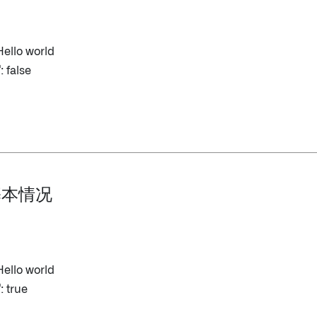
. Hello world
写
: false
 基本情况
. Hello world
写
: true