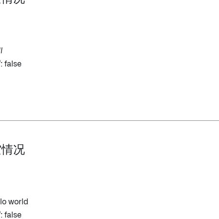
l
写
: false
空情况
llo world
写
: false