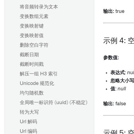
将音频转录为文本
输出:
true
变换数组元素
变换映射键
变换映射值
示例 4: 
删除空白字符
截断日期
参数值:
截断时间戳
表达式
:
nul
解压一组 H3 索引
忽略大小
Unicode 规范化
值
:
null
均匀随机数
全局唯一标识符 (uuid) (不稳定)
输出:
false
转为大写
Url 解码
Url 编码
示例 5: 