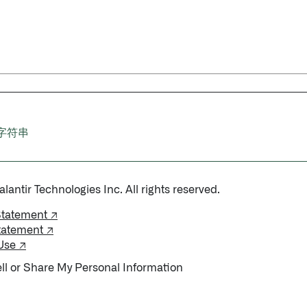
字符串
antir Technologies Inc. All rights reserved.
Statement ↗
tatement ↗
Use ↗
ll or Share My Personal Information