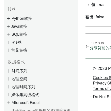
值
:
null
分析更改的影响
探索工件和Ontology实体
检查计划
转换
保存和分享图表
监测检查
输出:
false
Python转换
节点着色
通知和问题
Java转换
图元素参考
检查参考
SQL转换
R转换
PREVIOUS
概述
←
分隔符前的
常见转换
预览和逻辑
创建和监视检查组
变换和管道
变换和管道
查看搭建时间线
查看和理解检查组
数据格式
项目结构
示例
了解过时的数据集
© 2026 Pal
时间序列
虚拟表概述
读取和写入非结构化文件
查找具有指定列的数据集
Cookies 
地理空间
Artifact 存储库
读取和写入非结构化文件
单元测试
搭建数据集
Privacy S
地理时间序列
导航
Terms of 
单元测试
高级配置
管理计划
媒体集高级格式
创建 Artifact 存储库
Do Not Se
调试
Microsoft Excel
设置
删除 Artifact 仓库
检查资源权限
用于Foundry数据集的S3兼容API
创建或选择时间序列Object类