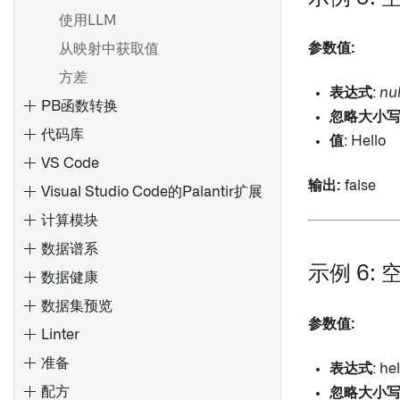
使用LLM
参数值:
从映射中获取值
方差
表达式
:
nul
PB函数转换
忽略大小
代码库
值
: Hello
VS Code
输出:
false
Visual Studio Code的Palantir扩展
计算模块
数据谱系
在控制面板中配置代码库设置
示例 6: 
数据健康
数据集预览
参数值:
Linter
预览变换
准备
调试变换
表达式
: he
配方
使用项目引用
探索数据沿袭
检查类型
忽略大小