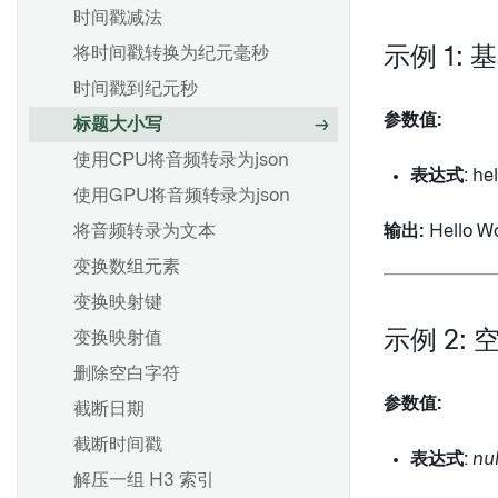
时间戳减法
将时间戳转换为纪元毫秒
示例 1:
时间戳到纪元秒
参数值:
标题大小写
使用CPU将音频转录为json
表达式
: he
使用GPU将音频转录为json
将音频转录为文本
输出:
Hello W
变换数组元素
变换映射键
示例 2:
变换映射值
删除空白字符
参数值:
截断日期
截断时间戳
表达式
:
nul
解压一组 H3 索引