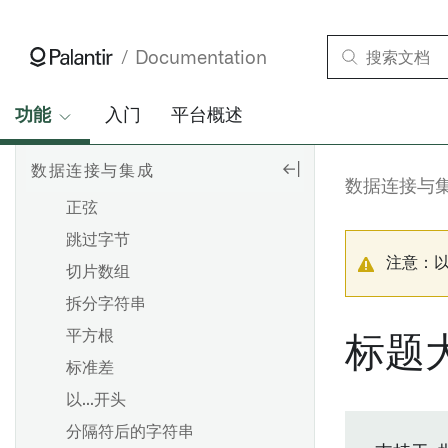
样本协方差
样本方差
Documentation
正割
句子大小写
功能
入门
平台概述
序列
数据连接与集成
简化几何
数据连接与
正弦
跳过字节
注意：
切片数组
拆分字符串
平方根
标题
标准差
以...开头
分隔符后的字符串