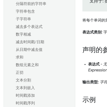
支持于: 
分隔符前的字符串
字符串包含
子字符串
将每个单词的
减去多个表达式
表达式类别
: 
数字相减
减去时间戳/日期
声明的
从日期中减去值
求和
表达式
-
无
数组元素之和
Expressi
正切
文本分割
输出类型:
字
文本到嵌入
时间戳添加
示例
时间戳序列