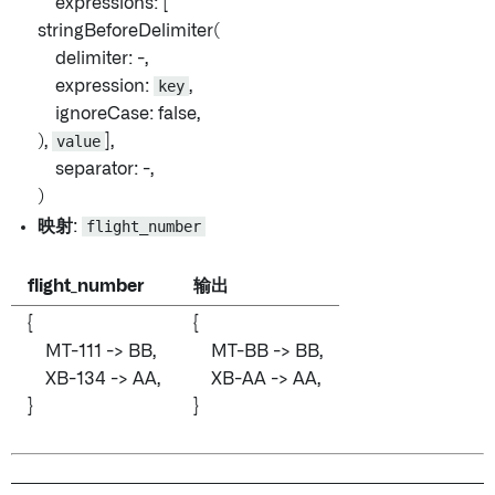
expressions: [
stringBeforeDelimiter(
delimiter: -,
expression:
key
,
ignoreCase: false,
),
value
],
separator: -,
)
映射
:
flight_number
flight_number
输出
{
{
MT-111 -> BB,
MT-BB -> BB,
XB-134 -> AA,
XB-AA -> AA,
}
}