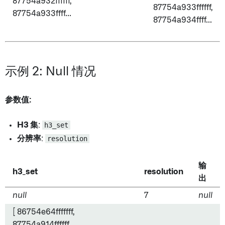
87754a932ffffff,
87754a933ffffff,
87754a933ffff...
87754a934ffff...
示例 2: Null 情况
参数值:
H3 集
:
h3_set
分辨率
:
resolution
输
h3_set
resolution
出
null
7
null
[ 86754e64fffffff,
87754a914ffffff,