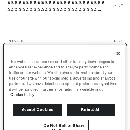
a a a a a a a a a a a a a a a a a a a a a a a a a a
null
a a a a a a a a a a a a a a a a a a a a a a a a ...
PREVIOUS
NEXT
←
→
Url 编码
从映射中获取值
This website uses cookies and other tracking technologies to
© 2026 Palantir Technologies Inc. All rights
enhance user experience and to analyze performance and
reserved.
traffic on our website. We also share information about your
use of our site with our social media, advertising and analytics
Cookies Statement ↗
partners. If we have detected an opt-out preference signal then
Privacy Statement ↗
it will be honored. Further information is available in our
Terms of Use ↗
Cookie Policy
Do Not Sell or Share My Personal Information
Accept Cookies
Reject All
Do Not Sell or Share