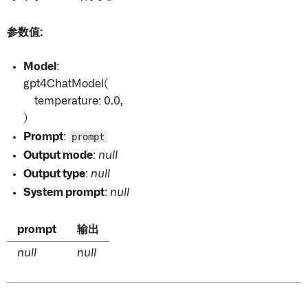
参数值:
Model
:
gpt4ChatModel(
temperature: 0.0,
)
Prompt
:
prompt
Output mode
:
null
Output type
:
null
System prompt
:
null
prompt
输出
null
null