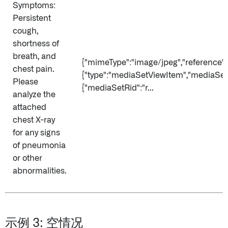
Symptoms:
Persistent
cough,
shortness of
breath, and
{"mimeType":"image/jpeg","reference":
chest pain.
{"type":"mediaSetViewItem","mediaSet
Please
{"mediaSetRid":"r...
analyze the
attached
chest X-ray
for any signs
of pneumonia
or other
abnormalities.
示例 3: 空情况