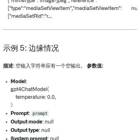
{"mimeType":"image/jpeg","reference":
{"type":"mediaSetViewItem","mediaSetViewItem":
null
{"mediaSetRid":"r...
示例 5: 边缘情况
描述
: 空输入字符串应有一个空输出。
参数值:
Model
:
gpt4ChatModel(
temperature: 0.0,
)
Prompt
:
prompt
Output mode
:
null
Output type
:
null
System prompt
:
null