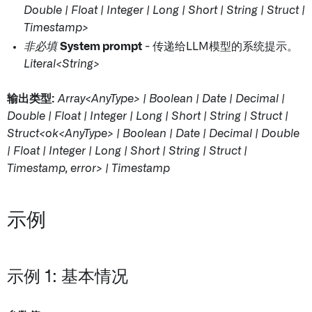
Double | Float | Integer | Long | Short | String | Struct |
Timestamp>
非必填
System prompt
- 传递给LLM模型的系统提示。
Literal<String>
输出类型:
Array<AnyType> | Boolean | Date | Decimal |
Double | Float | Integer | Long | Short | String | Struct |
Struct<ok
<AnyType> | Boolean | Date | Decimal | Double
| Float | Integer | Long | Short | String | Struct |
Timestamp, error
> | Timestamp
示例
示例 1: 基本情况