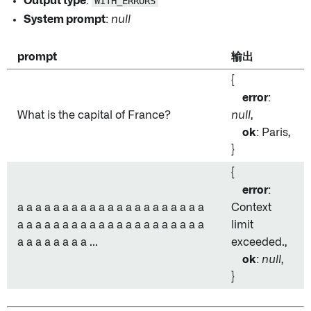
Output type
:
WITH_ERRORS
System prompt
:
null
prompt
输出
{
error
:
What is the capital of France?
null
,
ok
: Paris,
}
{
error
:
a a a a a a a a a a a a a a a a a a a a a
Context
a a a a a a a a a a a a a a a a a a a a a
limit
a a a a a a a a ...
exceeded.,
ok
:
null
,
}