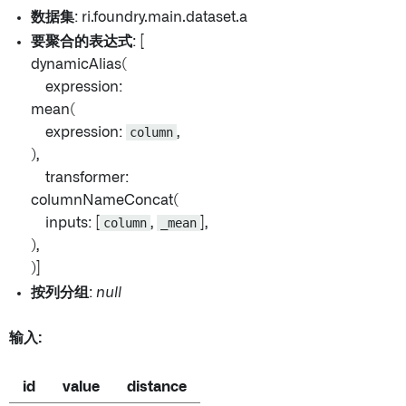
数据集
: ri.foundry.main.dataset.a
要聚合的表达式
: [
dynamicAlias(
expression:
mean(
expression:
column
,
),
transformer:
columnNameConcat(
inputs: [
column
,
_mean
],
),
)]
按列分组
:
null
输入:
id
value
distance