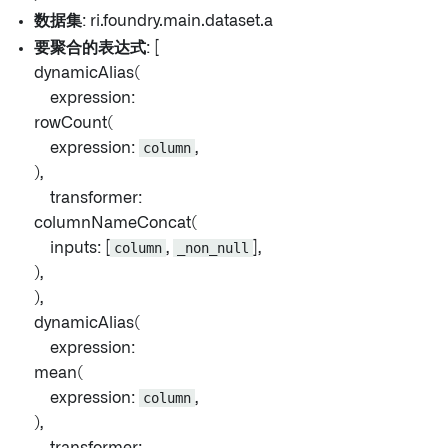
数据集
: ri.foundry.main.dataset.a
要聚合的表达式
: [
dynamicAlias(
expression:
rowCount(
expression:
column
,
),
transformer:
columnNameConcat(
inputs: [
column
,
_non_null
],
),
),
dynamicAlias(
expression:
mean(
expression:
column
,
),