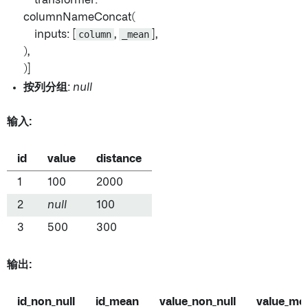
transformer:
columnNameConcat(
inputs: [
column
,
_mean
],
),
)]
按列分组
:
null
输入:
id
value
distance
1
100
2000
2
null
100
3
500
300
输出:
id_non_null
id_mean
value_non_null
value_me