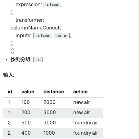
expression:
column
,
),
transformer:
columnNameConcat(
inputs: [
column
,
_mean
],
),
)]
按列分组
: [
id
]
输入:
id
value
distance
airline
1
100
2000
new air
1
200
3000
new air
2
500
3000
foundry air
2
400
1000
foundry air