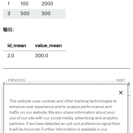
1
100
2000
3
500
300
输出:
id_mean
value_mean
2.0
300.0
PREVIOUS
NEXT
←
→
聚合
窗口内聚合
This website uses cookies and other tracking technologies to
© 2026 Palantir Technologies Inc. All rights
enhance user experience and to analyze performance and
reserved.
traffic on our website. We also share information about your
use of our site with our social media, advertising and analytics
Cookies Statement ↗
partners. If we have detected an opt-out preference signal then
Privacy Statement ↗
it will be honored. Further information is available in our