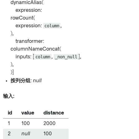
dynamicAlias(
expression:
rowCount(
expression:
column
,
),
transformer:
columnNameConcat(
inputs: [
column
,
_non_null
],
),
)]
按列分组
:
null
输入:
id
value
distance
1
100
2000
2
null
100