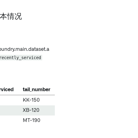
 基本情况
.foundry.main.dataset.a
recently_serviced
rviced
tail_number
KK-150
XB-120
MT-190