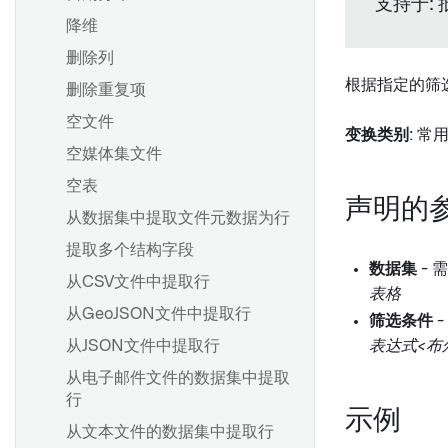
创建增量同步
支持于: 
设置投影
降维
合并数据
保持高性能
高级细节
创建一个新的来源
删除列
创建地理空间变换
源探索
根据指定的筛
删除重复项
在Pipeline Builder中创建唯一
流式管道：概述
Foundry 使用优化
Foundry SAP 同步
ID
空文件
比较：流处理 vs 批处理
变换类别
: 常
创建新的流式同步
在流式Pipeline Builder管道中
空媒体集文件
性能考虑
合并数据
增量更新
空表
使用 Foundry Streaming 进行
在 Pipeline Builder 中使用
声明的
SAP 对象类型
计算
从数据集中提取文件元数据为行
LLM 节点
动态筛选
流式密钥
提取多个结构字段
频繁模式挖掘
数据集
- 
流式有状态变换
从CSV文件中提取行
表格
从SAP提取长文本
从GeoJSON文件中提取行
概述
筛选条件
-
配置自定义授权和角色管理
概述
从JSON文件中提取行
表达式<布
添加数据集输出
BEx 查询
创建计划
从电子邮件文件的数据集中提取
添加Ontology输出
行
提取器
查看和修改计划
添加时空序列输出
示例
从文本文件的数据集中提取行
函数
查找和管理计划
预览管道