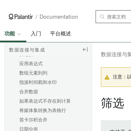
安装修补包
调试失败的管道
优化 JDBC 同步
PB函数表达式
配置 SLT（SAP Landscape
调试失败的流
故障排除参考
Transformation Replication
PB函数转换
Documentation
使用 Pipeline Builder 创建数
排查内存不足（OOM）出错
Server）
据集批处理管道
聚合
排查计划
创建RFC连接
使用Pipeline Builder创建媒体
功能
入门
平台概述
条件下的聚合
集批处理管道
概览
卸载 Palantir Foundry
窗口内聚合
Connector 2.0 for SAP
Spark 概念
使用代码仓库创建数据集批处
导出任务（旧版）
数据连接与集成
Applications 或远程代理
反连接
数据连接与
理管道
理解 Spark 细节
Palantir Foundry Connector
应用表达式
概述
使用代码库创建媒体集批处理
Spark UI [测试版]
概述
2.0 以 SAP 应用的管理控制台
管道
数组元素到列
添加数据集
理解计算使用情况
注意：
设置 Webhook
Palantir Foundry Connector
使用Pipeline Builder创建增量
指派时间戳和水印
自动生成输入数据
2.0 以 SAP 应用程序的参数
原生加速
配置参考
管道
合并数据
批量输入数据集的计算模式
设置和配置清理任务
应用Spark配置文件
使用Pipeline Builder创建流式
筛选
如果表达式不存在则计算
管道
授权角色
Spark配置文件参考
将媒体集转换为表格行
概览
备份和恢复 Palantir Foundry
笛卡尔积合并
Connector 2.0 以用于 SAP 应
变换数据
概述
概述
用程序
日期分布
合并数据