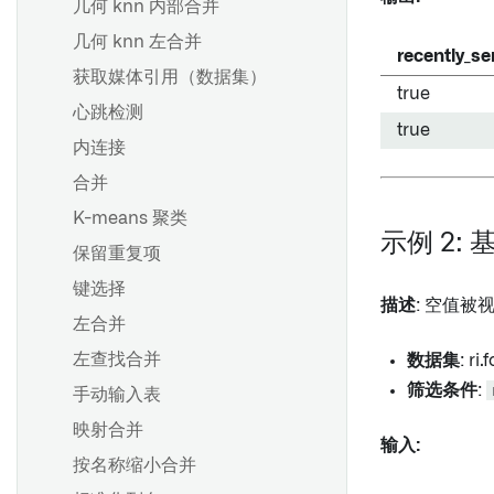
几何 knn 内部合并
导出管道代码
几何 knn 左合并
recently_se
概览
获取媒体引用（数据集）
true
为CSV或JSON文件推断架构
概览
心跳检测
true
创建分支
内连接
概述
提出更改
合并
关于移除权限标记的指南
批准更改
K-means 聚类
移除继承的权限标记和组织
示例 2:
分支保护
保留重复项
回退分支
键选择
描述
: 空值被视为
左合并
概述
左查找合并
数据集
: ri
创建计划
筛选条件
:
手动输入表
调度器中的 AIP 功能
映射合并
输入:
按名称缩小合并
数据期望