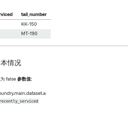
rviced
tail_number
KK-150
MT-190
 基本情况
 false
参数值:
.foundry.main.dataset.a
recently_serviced