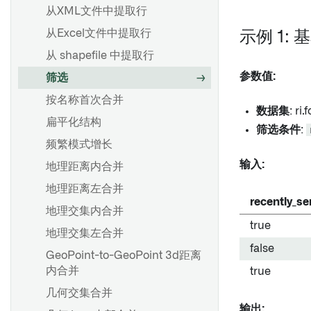
从XML文件中提取行
事务代码和报告提取
常见调度配置
交付管道
从Excel文件中提取行
从SAP导入HANA视图
示例 1:
触发器类型参考
从输出中移除权限标记
从 shapefile 中提取行
用户归属的 SAP 数据输出与
故障排除参考
重大更改
OAuth 2.0
参数值:
筛选
向市场产品添加计划 [测试版]
按名称首次合并
管道管理
数据集
: ri
扁平化结构
概述
筛选条件
:
添加输入采样策略
频繁模式增长
创建连接流
参数
输入:
地理距离内合并
Compass 文件列出器
搭建设置
地理距离左合并
创建自定义函数
recently_se
地理交集内合并
推荐的项目和团队结构
显示和隐藏节点
true
地理交集左合并
开发最佳实践
Pipeline Builder 中的文件夹
false
GeoPoint-to-GeoPoint 3d距离
分支和发布流程
颜色组
内合并
true
调度最佳实践
检查点
几何交集合并
搭建生产流水线
任务组
输出: