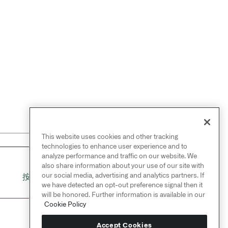
This website uses cookies and other tracking
technologies to enhance user experience and to
analyze performance and traffic on our website. We
also share information about your use of our site with
NEXT
→
our social media, advertising and analytics partners. If
按名称首次合并
we have detected an opt-out preference signal then it
will be honored. Further information is available in our
Cookie Policy
Accept Cookies