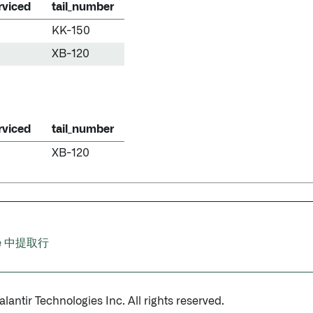
rviced
tail_number
KK-150
XB-120
rviced
tail_number
XB-120
ile 中提取行
antir Technologies Inc. All rights reserved.