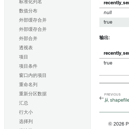
标准化列名
recently_se
配置数据健康检查
数值分布
null
在 Pipeline Builder 中进行单
外部缓存合并
true
元测试
外部缓存合并
输出:
外部合并
透视表
recently_se
项目
true
项目条件
窗口内的项目
重命名列
重新分区数据
PREVIOUS
←
从 shapef
汇总
行大小
选择列
© 2026 Pal